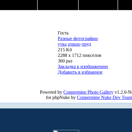
Гость
Разные фотографии
утка
цпкио
пруд
215 Kб
2288 x 1712 пикселов
360 раз
Закладка к изображению
Добавить в избранное
Powered by
Coppermine Photo Gallery
v1.2.0-N
for phpNuke by
Coppermine Nuke Dev Team