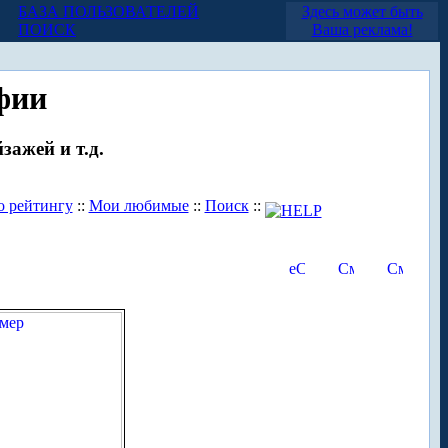
БАЗА ПОЛЬЗОВАТЕЛЕЙ
Здесь может быть
ПОИСК
Ваша реклама!
фии
зажей и т.д.
о рейтингу
::
Мои любимые
::
Поиск
::