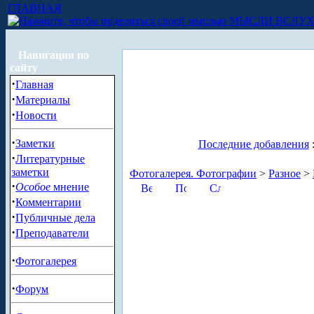
ГЛАВНАЯ
МЫСЛИ ВСЛУ
Навигация по
сайту
·
Главная
·
Материалы
·
Новости
·
Заметки
Последние добавления
·
Литературные
заметки
Фотогалерея. Фотографии
>
Разное
>
·
Особое
мнение
·
Комментарии
·
Публичные дела
·
Преподаватели
·
Фотогалерея
·
Форум