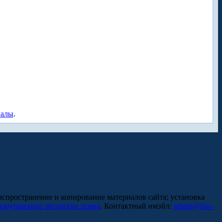
иалы
.
аспространение и копирование материалов сайта; установка
нарушающие авторские права
. Контактный имэйл:
admin@law-