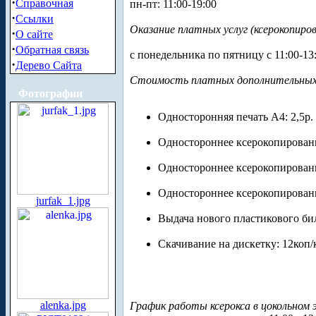
·
Справочная
пн-пт: 11:00-19:00
·
Ссылки
Оказание платных услуг (ксерокопиро
·
О сайте
·
Обратная связь
с понедельника по пятницу с 11:00-13:0
·
Дерево Сайта
Стоимость платных дополнительных у
Фотографии
Односторонняя печать А4: 2,5р.
Одностороннее ксерокопировани
Одностороннее ксерокопирование
Одностороннее ксерокопирование
jurfak_1.jpg
Выдача нового пластикового бил
Скачивание на дискетку: 12коп
alenka.jpg
График работы ксерокса в цокольном 