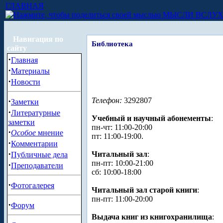
ГЛАВНАЯ
МЫСЛИ ВСЛУ
Навигация по
Библиотека
сайту
·
Главная
·
Материалы
·
Новости
·
Телефон:
3292807
Заметки
·
Литературные
Учебный и научный абонементы
:
заметки
пн-чт: 11:00-20:00
·
Особое
мнение
пт: 11:00-19:00.
·
Комментарии
·
Читальный зал
:
Публичные дела
пн-пт: 10:00-21:00
·
Преподаватели
сб: 10:00-18:00
·
Фотогалерея
Читальный зал старой книги
:
пн-пт: 11:00-20:00
·
Форум
Выдача книг из книгохранилища
: