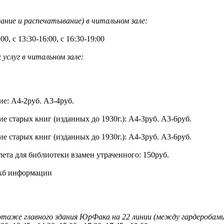
вание и распечатывание) в читальном зале:
0, с 13:30-16:00, с 16:30-19:00
слуг в читальном зале:
е: А4-2руб. А3-4руб.
 старых книг (изданных до 1930г.): А4-3руб. А3-6руб.
 старых книг (изданных до 1930г.): А4-3руб. А3-6руб.
ета для библиотеки взамен утраченного: 150руб.
/кб информации
этаже главного здания ЮрФака на 22 линии (между гардеробами