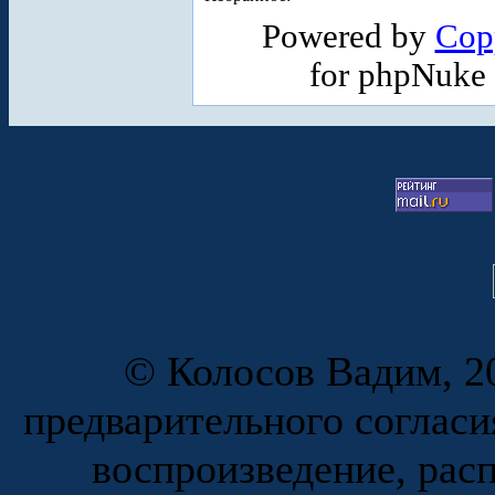
Powered by
Cop
for phpNuke
© Колосов Вадим, 20
предварительного согласи
воспроизведение, рас