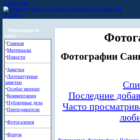
ГЛАВНАЯ
МЫСЛИ
ВСЛУХ
Навигация по
Фотог
сайту
·
Главная
·
Материалы
Фотографии Санк
·
Новости
·
Заметки
·
Литературные
Спи
заметки
·
Особое
мнение
Последние доба
·
Комментарии
·
Публичные дела
Часто просматри
·
Преподаватели
люб
·
Фотогалерея
·
Форум