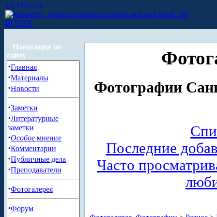
ГЛАВНАЯ
МЫСЛИ
ВСЛУХ
Навигация по
Фотог
сайту
·
Главная
·
Материалы
Фотографии Санк
·
Новости
·
Заметки
·
Литературные
Спи
заметки
·
Особое
мнение
Последние доба
·
Комментарии
·
Публичные дела
Часто просматри
·
Преподаватели
люб
·
Фотогалерея
·
Форум