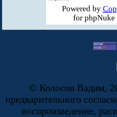
Powered by
Cop
for phpNuke
© Колосов Вадим, 20
предварительного согласи
воспроизведение, рас