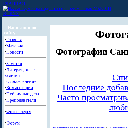
ГЛАВНАЯ
МЫСЛИ
ВСЛУХ
Навигация по
Фотог
сайту
·
Главная
·
Материалы
Фотографии Санк
·
Новости
·
Заметки
·
Литературные
Спи
заметки
·
Особое
мнение
Последние доба
·
Комментарии
·
Публичные дела
Часто просматри
·
Преподаватели
люб
·
Фотогалерея
·
Форум