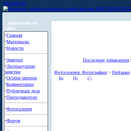
ГЛАВНАЯ
МЫСЛИ ВСЛУ
Навигация по
сайту
·
Главная
·
Материалы
·
Новости
·
Заметки
Последние добавления
·
Литературные
заметки
Фотогалерея. Фотографии
>
Пейзажи
·
Особое
мнение
·
Комментарии
·
Публичные дела
·
Преподаватели
·
Фотогалерея
·
Форум