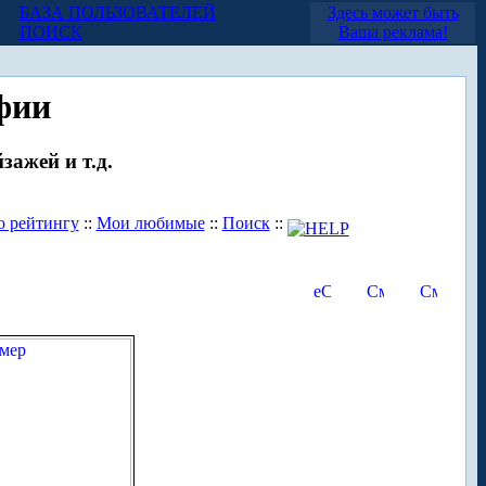
БАЗА ПОЛЬЗОВАТЕЛЕЙ
Здесь может быть
ПОИСК
Ваша реклама!
фии
зажей и т.д.
о рейтингу
::
Мои любимые
::
Поиск
::