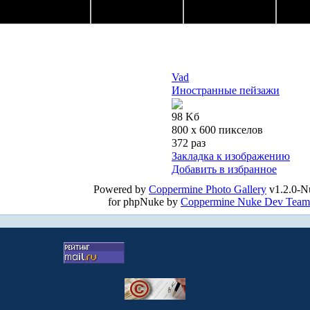
Vad
Иностранные пейзажи
98 Kб
800 x 600 пикселов
372 раз
Закладка к изображению
Добавить в избранное
Powered by
Coppermine Photo Gallery
v1.2.0-N
for phpNuke by
Coppermine Nuke Dev Team