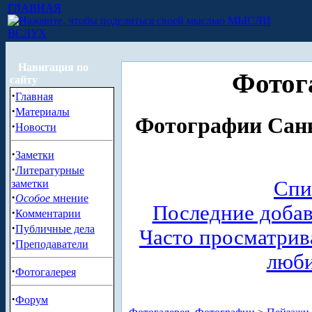
ГЛАВНАЯ
МЫСЛИ
ВСЛУХ
Навигация по
Фотог
сайту
·
Главная
·
Материалы
Фотографии Санк
·
Новости
·
Заметки
·
Литературные
Спи
заметки
·
Особое
мнение
Последние доба
·
Комментарии
·
Публичные дела
Часто просматри
·
Преподаватели
люб
·
Фотогалерея
·
Форум