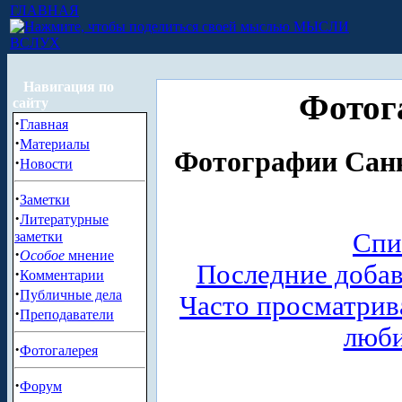
ГЛАВНАЯ
МЫСЛИ
ВСЛУХ
Навигация по
Фотог
сайту
·
Главная
·
Материалы
Фотографии Санк
·
Новости
·
Заметки
·
Литературные
Спи
заметки
·
Особое
мнение
Последние доба
·
Комментарии
·
Публичные дела
Часто просматри
·
Преподаватели
люб
·
Фотогалерея
·
Форум