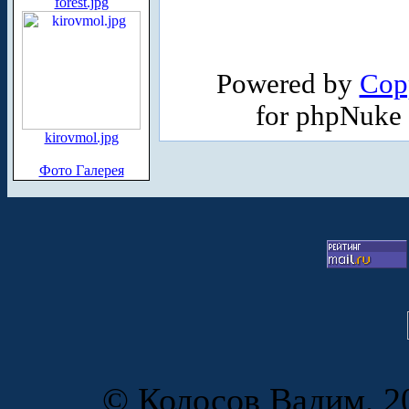
forest.jpg
Powered by
Cop
for phpNuke
kirovmol.jpg
Фото Галерея
© Колосов Вадим, 20