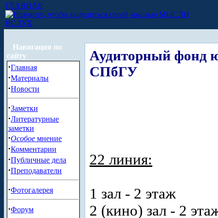
ГЛАВНАЯ
МЫСЛИ
ВСЛУХ
Навигация по
Аудиторный фонд ю
сайту
·
Главная
СПбГУ
·
Материалы
·
Новости
·
Заметки
·
Литературные
заметки
·
Особое
мнение
·
Комментарии
22 линия:
·
Публичные дела
·
Преподаватели
·
1 зал - 2 этаж
Фотогалерея
2 (кино) зал - 2 эта
·
Форум