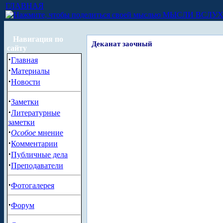
ГЛАВНАЯ
МЫСЛИ ВСЛУ
Навигация по
Деканат заочный
сайту
·
Главная
·
Материалы
·
Новости
·
Заметки
·
Литературные
заметки
·
Особое
мнение
·
Комментарии
·
Публичные дела
·
Преподаватели
·
Фотогалерея
·
Форум