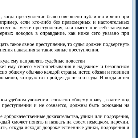
в, когда преступление было совершено публично и явно при
апример, если кто-либо без правомерных и настоятельных
гнут на месте преступления, или имеет при себе заведомо
рных доводов в оправдание, как ниже сего указано при
ать такое явное преступление, то судья должен подвергнуть
ения наказания за такие явные преступления.
, куда ему направлять судебные повестки
ажет ему своего местопребывания в надежном и безопасном
ласно общему обычаю каждой страны, истец обязан и повинен
ую милю, которую тот пройдет до него от суда. И когда истец
о-судебном уложении, согласно общему праву , взятие под
в преступлении и не сознается, должны быть основаны на
е доброкачественные доказательства, улики или подозрения,
ждый сможет понять и назвать на своем немецком. наречии,
ть, откуда исходят доброкачественные улики, подозрения и