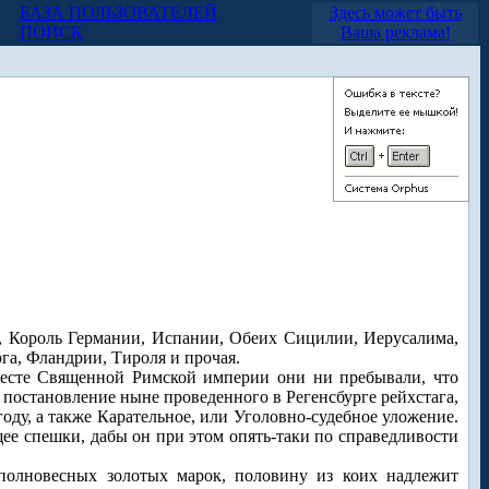
БАЗА ПОЛЬЗОВАТЕЛЕЙ
Здесь может быть
ПОИСК
Ваша реклама!
 Король Германии, Испании, Обеих Сицилии, Иерусалима,
га, Фландрии, Тироля и прочая.
 месте Священной Римской империи они ни пребывали, что
остановление ныне проведенного в Регенсбурге рейхстага,
ду, а также Карательное, или Уголовно-судебное уложение.
ее спешки, дабы он при этом опять-таки по справедливости
полновесных золотых марок, половину из коих надлежит