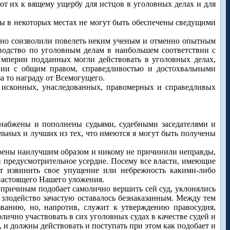
 их к вящему ущербу для истцов в уголовных делах и для
ды в некоторых местах не могут быть обеспечены сведущими
нно соизволили повелеть неким ученым и отменно опытным
зводство по уголовным делам в наибольшем соответствии с
Империи подданных могли действовать в уголовных делах,
твии с общим правом, справедливостью и достохвальными
а то награду от Всемогущего.
 исконных, унаследованных, правомерных и справедливых
снабжены и пополнены судьями, судебными заседателями и
ьных и лучших из тех, что имеются я могут быть получены
роены наилучшим образом и никому не причинили неправды,
и предусмотрительное усердие. Посему все власти, имеющие
т извинить свое упущение или небрежность какими-либо
 настоящего Нашего уложения.
 причинам подобает самолично вершить сей суд, уклонялись
го злодейство зачастую оставалось безнаказанным. Между тем
званию, но, напротив, служит к утверждению правосудия,
ично участвовать в сих уголовных судах в качестве судей и
, и должны действовать и поступать при этом как подобает и