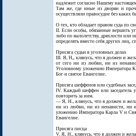
надлежит согласно Нашему настояще
Там же, где иные из дворян и про
осуществляли правосудие без каких б
О тех, кто обладает правом суда по с
II. Если особы, обязанные вершить у
либо по малолетству, дряхлости или и
определять вместо себя других лиц, 
Присяга судьи в уголовных делах
III. Я, Н„ клянусь, что я должен и ж
от сего ни из любви, ни из ненавис
Уголовному уложению Императора Кар
Бог и святое Евангелие.
Присяга шеффенов или судебных засе
IV. Каждый шеффен или заседатель у
повторить за ним.
— Я, Н., клянусь, что я должен и жел
ни из любви, ни из ненависти, ни и
уложению Императора Карла V и Свящ
Евангелие.
Присяга писца
V. Я, Н., клянусь, что я должен и же