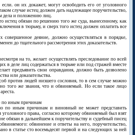
 если. он их докажет, могут освободить его от уголовного
 таком случае истец должен дать надлежащее поручительство,
м дела и положению лиц.
то истец обязан по решению того же суда, вынесенному, как
аключения в тюрьму, и сверх того истец должен оплатить все
их совершенное деяние, должно осуществляться в порядке,
менен до тщательного рассмотрения этих доказательств.
 несмотря на то, желает осуществлять преследование по всей
их в деле лиц содержаться в тюрьме или под стражей вместе
елает предъявить свои оправдания, должно быть дозволено
тва или доказательства.
соб против людей низшего сословия, то в сем случае можно
но того же звания, что и обвиняемый. Но если такое лицо
ареста.
но по иным причинам
имо по иным причинам и виновный не может представить
и уголовного права, согласно которому обвиняемый был взят
 не обязан в дальнейшем к поручительству и судебный писец
 обвиняемого: обвинение и ответы на него, поручительство,
зано в статье сто восемьдесят первой и на следующих за ней