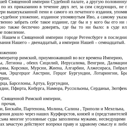
ашей Священной империи Судебной палате, а другую половинну
 по их приказанию в течение двух лет, за сим следующих, не
тери вышеуказанной пени и самого их печатного издания, упом
-судебное уложение, изданное упомянутым Иво, а самому ука
твенно забрать себе такое издание, где бы и у кого бы его ни
но также беспечно доверять, где бы то ни было: в суде ил
е повеление.
 Нашем и Священной империи городе Регенсбурге в последний
ования Нашего – двенадцатый, а империи Нашей – семнадцатый.
уложению
мператор римский, приумножавший во все времена Империю,
ы, Легиона , обеих Сицилий, Иерусалима, Венгрии, Далмации,
овы, Корсики, Мурсии, Жиена, Алгарбии, Алжесираса, Гибрал
ая, Эрцгерцог Австрии, Герцог Бургундии, Лотарингии, Бра
трии,
ёрца, Барселоны, Артуа, Бургундии,
ндии, Пфирта, Кибурга, Намюра, Руссильоны, Серданьи, Зютфен
и Священной Римской империи,
 прочая,
, Бискайи, Партенона, Молина, Салина , Триполи и Мехельна,
дения дошло через наших Курфюрстов, князей и (представителе
весьма многие уголовные суды заполнены мужами, несведущим
стах зачастую действуют вопреки праву и здравому смыслу и ли