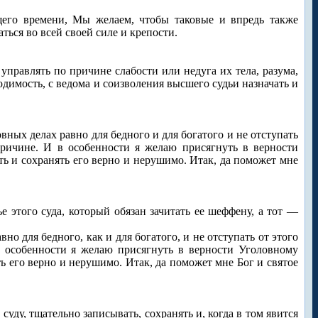
щего времени, Мы желаем, чтобы таковые и впредь также
ться во всей своей силе и крепости.
 управлять по причине слабости или недуга их тела, разума,
одимость, с ведома и соизволения высшего судьи назначать и
овных делах равно для бедного и для богатого и не отступать
 причине. И в особенности я желаю присягнуть в верности
 и сохранять его верно и нерушимо. Итак, да поможет мне
этого суда, который обязан зачитать ее шеффену, а тот —
о для бедного, как и для богатого, и не отступать от этого
 в особенности я желаю присягнуть в верности Уголовному
 его верно и нерушимо. Итак, да поможет мне Бог и святое
суду, тщательно записывать, сохранять и, когда в том явится