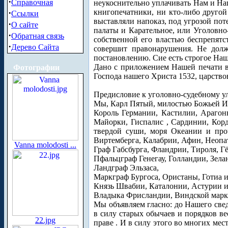
·
Справочная
неукоснительно уплачивать Нам и Н
·
книгопечатники, ни кто-либо другой
Ссылки
выставляли напоказ, под угрозой по
·
О сайте
палаты и Карательное, или Уголовно
·
Обратная связь
собственной его властью беспрепятс
·
Дерево Сайта
совершит правонарушения. Не долж
постановлению. Сие есть строгое Наш
Дано с приложением Нашей печати в
Фотографии
Господа нашего Христа 1532, царств
Предисловие к уголовно-судебному 
Мы, Карл Пятый, милостью Божьей И
Король Германии, Кастилии, Арагон
Майорки, Гиспалис , Сардинии, Корд
твердой суши, моря Океании и проч
Виртемберга, Калабрии, Афин, Неопа
Vanna molodosti ...
Граф Габсбурга, Фландрии, Тироля, Г
Пфальцграф Генегау, Голландии, Зела
Ландграф Эльзаса,
Маркграф Бургоса, Ористаны, Готиа 
Князь Швабии, Каталонии, Астурии и
Владыка Фрисландии, Виндской марки
Мы объявляем гласно: до Нашего све
в силу старых обычаев и порядков 
22.jpg
праве . И в силу этого во многих ме