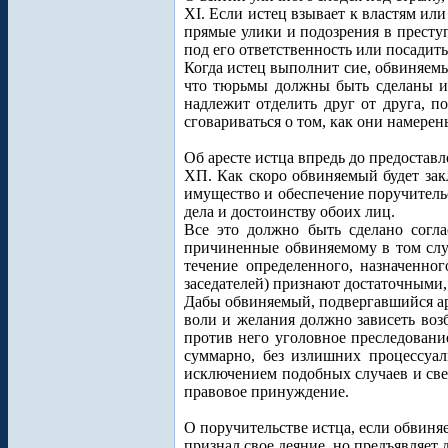
XI. Если истец взывает к властям или
прямые улики и подозрения в преступ
под его ответственность или посадить
Когда истец выполнит сие, обвиняемы
что тюрьмы должны быть сделаны и у
надлежит отделить друг от друга, 
сговариваться о том, как они намерен
Об аресте истца впредь до предостав
ХП. Как скоро обвиняемый будет зак
имущество и обеспечение поручительс
дела и достоинству обоих лиц.
Все это должно быть сделано согла
причиненные обвиняемому в том случ
течение определенного, назначенног
заседателей) признают достаточными,
Дабы обвиняемый, подвергавшийся аре
воли и желания должно зависеть воз
против него уголовное преследовани
суммарно, без излишних процессуал
исключением подобных случаев и све
правовое принуждение.
О поручительстве истца, если обвин
признал свое деяние, но предъявляет