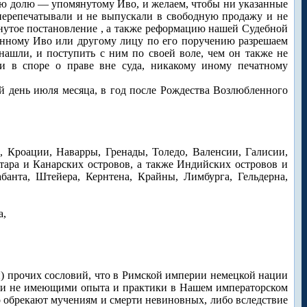
ю долю — упомянутому Иво, и желаем, чтобы ни указанные
 перепечатывали и не выпускали в свободную продажу и не
янутое постановление , а также реформацию нашей Судебной
занному Иво или другому лицу по его поручению разрешаем
 нашли, и поступить с ним по своей воле, чем он также не
и в споре о праве вне суда, никакому иному печатному
 день июля месяца, в год после Рождества Возлюбленного
 Кроации, Наварры, Гренады, Толедо, Валенсии, Галисии,
тара и Канарских островов, а также Индийских островов и
банта, Штейера, Кернтена, Крайны, Лимбурга, Гельдерна,
а,
й) прочих сословий, что в Римской империи немецкой нации
и и не имеющими опыта и практики в Нашем императорском
бо обрекают мучениям и смерти невиновных, либо вследствие