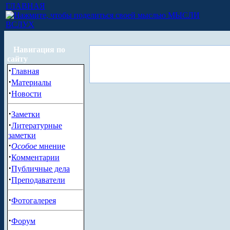
ГЛАВНАЯ
МЫСЛИ
ВСЛУХ
Навигация по
сайту
·
Главная
·
Материалы
·
Новости
·
Заметки
·
Литературные
заметки
·
Особое
мнение
·
Комментарии
·
Публичные дела
·
Преподаватели
·
Фотогалерея
·
Форум