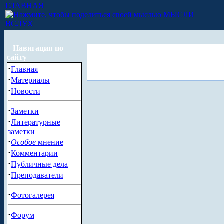
ГЛАВНАЯ
МЫСЛИ
ВСЛУХ
Навигация по
сайту
·
Главная
·
Материалы
·
Новости
·
Заметки
·
Литературные
заметки
·
Особое
мнение
·
Комментарии
·
Публичные дела
·
Преподаватели
·
Фотогалерея
·
Форум