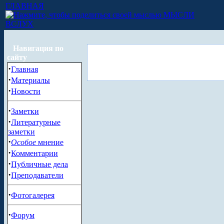
ГЛАВНАЯ
МЫСЛИ
ВСЛУХ
Навигация по
сайту
·
Главная
·
Материалы
·
Новости
·
Заметки
·
Литературные
заметки
·
Особое
мнение
·
Комментарии
·
Публичные дела
·
Преподаватели
·
Фотогалерея
·
Форум