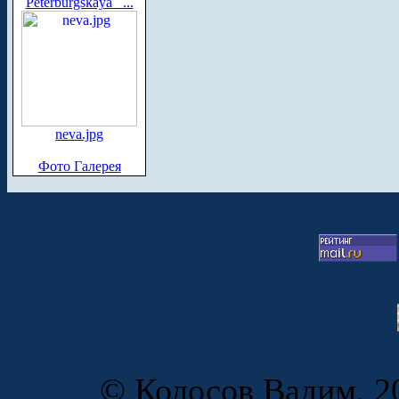
Peterburgskaya_ ...
neva.jpg
Фото Галерея
© Колосов Вадим, 20