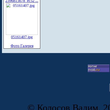
2396815678_ec52 ...
05161407.jpg
Фото Галерея
© Колосов Вадим, 20