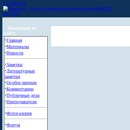
ГЛАВНАЯ
МЫСЛИ
ВСЛУХ
Навигация по
сайту
·
Главная
·
Материалы
·
Новости
·
Заметки
·
Литературные
заметки
·
Особое
мнение
·
Комментарии
·
Публичные дела
·
Преподаватели
·
Фотогалерея
·
Форум