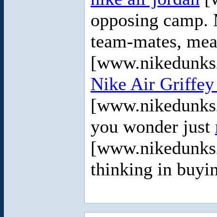
opposing camp. M
team-mates, mea
[www.nikedunks2
Nike Air Griffe
[www.nikedunks2
you wonder just
[www.nikedunks
thinking in buyi