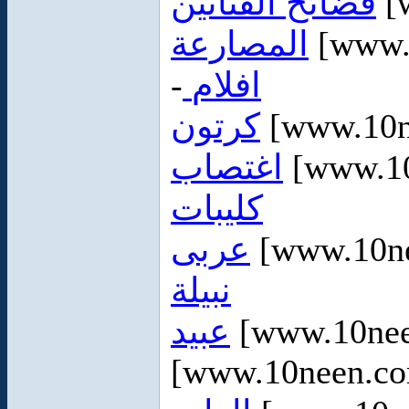
فضائح الفنانين
[
المصارعة
[www.
-
افلام
كرتون
[www.10n
اغتصاب
[www.10
كليبات
عربى
[www.10ne
نبيلة
عبيد
[www.10ne
[www.10neen.co