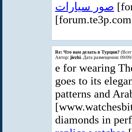
صور سيارات
[fo
[forum.te3p.com
Re: Что нам делать в Турции?
(Всег
Автор:
jiezhi
. Дата размещения: 09/09
e for wearing Th
goes to its elega
patterns and Ara
[www.watchesbit
diamonds in perf