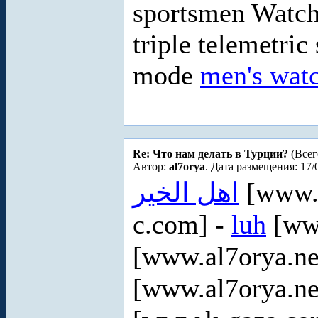
sportsmen Watche
triple telemetric
mode
men's wat
Re: Что нам делать в Турции?
(Всег
Автор:
al7orya
. Дата размещения: 17/
اهل الخير
[www.a
c.com] -
luh
[www
[www.al7orya.ne
[www.al7orya.ne