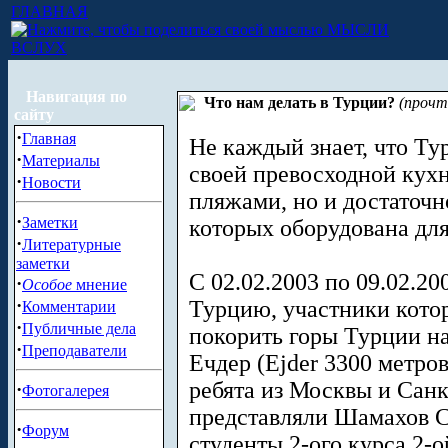
ГЛАВНАЯ
МЫСЛИ
ВСЛУХ
Навигация по
Что нам делать в Турции?
(прочт
сайту
·
Главная
Не каждый знает, что Тур
·
Материалы
своей превосходной кух
·
Новости
пляжами, но и достаточн
·
Заметки
которых оборудована дл
·
Литературные
заметки
С 02.02.2003 по 09.02.20
·
Особое
мнение
·
Турцию, участники котор
Комментарии
·
Публичные дела
покорить горы Турции на
·
Преподаватели
Ечдер (Ejder 3300 метров
ребята из Москвы и Санк
·
Фотогалерея
представляли Шамахов С
·
Форум
студенты 2-ого курса 2