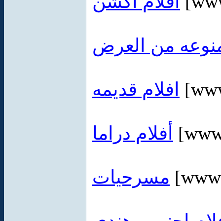
أفلام اكشن
[www
نوعه من العرض
افلام قديمه
[www
أفلام دراما
[www.
مسرحيات
[www.