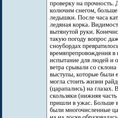
проверку на прочность. 
колючим снегом, больше
ледышки. После часа кат
ледяная корка. Видимос
вытянутой руки. Конечн
такую погоду вопрос даж
сноубордах превратилось
времяпрепровождения в 
испытание для людей и 
ветра срывали со склона
выступы, которые были 
могла стоить жизни райд
(царапались) на глазах. 
скользяки (нижняя часть
пришли в ужас. Больше в
были многочисленные ца
на на доске образовалас