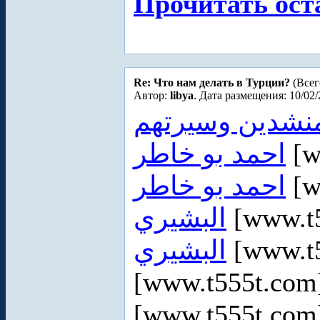
Прочитать ост
Re: Что нам делать в Турции?
(Всег
Автор:
libya
. Дата размещения: 10/02/
منشدين وسيرتهم
احمد بو خاطر
[w
احمد بو خاطر
[w
البشيري
[www.t
البشيري
[www.t
[www.t555t.co
[www.t555t.co