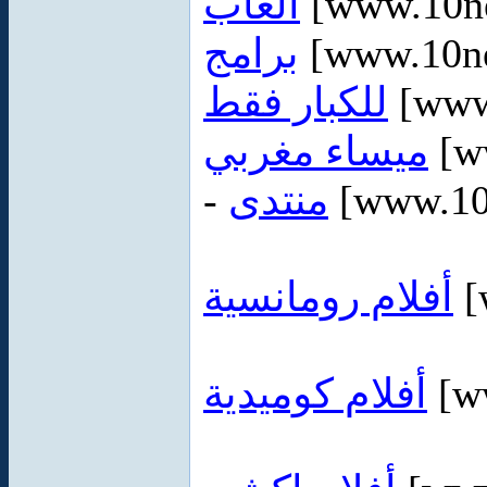
العاب
[www.10ne
برامج
[www.10ne
للكبار فقط
[www
ميساء مغربي
[w
-
منتدى
[www.10
أفلام رومانسية
[
أفلام كوميدية
[ww