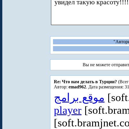
увидел такую красоту!!!!!
"Автори
Вы не можете отправи
Re: Что нам делать в Турции?
(Всег
Автор:
emad962
. Дата размещения: 31
موقع برامج
[soft
player
[soft.bram
[soft.bramjnet.c