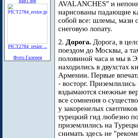
hair1.jpg
AVALANCHES" и непонят
нарисованы падающие ка
собой все: шлемы, мази 
снеговую лопату.
2.
Дорога.
Дорога, в цел
PICT2784_resize ...
поездом до Москвы, а там
половиной часа и мы в 
Фото Галерея
находились в двухстах к
Армении. Первые впечатл
- восторг. Приземлились 
вздымаются снежные вер
все сомнения о существо
у закоренелых скептиков
турецкий гид любезно по
приземлились на Турецко
снимать здесь не "реком