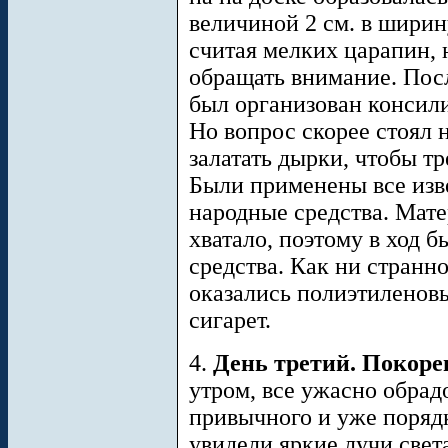
величиной 2 см. в ширину
считая мелких царапин, 
обращать внимание. Посл
был организован консили
Но вопрос скорее стоял н
залатать дырки, чтобы т
Были применены все изв
народные средства. Мат
хватало, поэтому в ход 
средства. Как ни странн
оказались полиэтиленовы
сигарет.
4.
День третий. Покор
утром, все ужасно обрад
привычного и уже поряд
увидели яркие лучи свет