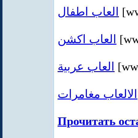
العاب اطفال
[ww
العاب اكشن
[ww
العاب عربية
[www
الالعاب مغامرات
Прочитать ост