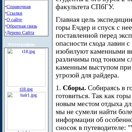
факультета СПбГУ.
·
Справочная
·
Ссылки
Главная цель экспедиции
·
О сайте
·
Обратная связь
горы Ечдер и спуск с не
·
Дерево Сайта
поставленной перед эксп
опасности схода лавин с
Фотографии
изобилуют каменными вы
различимы под тонким сл
каменным выступом при с
угрозой для райдера.
1.
Сборы.
Собираясь в г
t18.jpg
готовиться. Так как гор
новым местом отдыха дл
мы не сумели найти бол
информации об особенно
сносок в путеводителе: