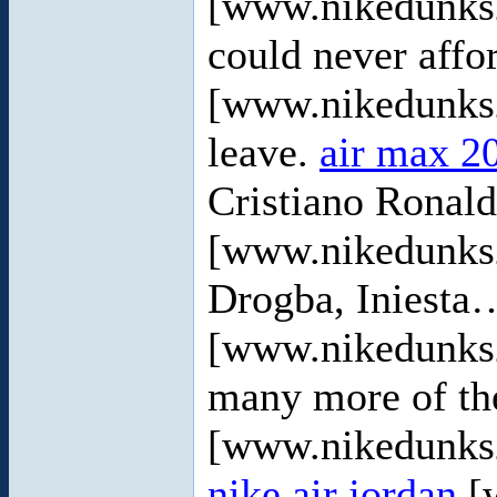
[www.nikedunks2
could never affo
[www.nikedunks2
leave.
air max 2
Cristiano Ronal
[www.nikedunks2
Drogba, Iniest
[www.nikedunks
many more of th
[www.nikedunks20
nike air jordan
[