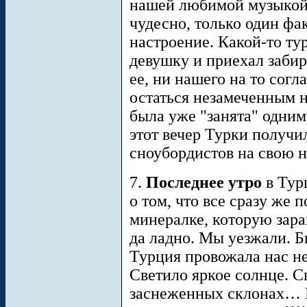
нашей любимой музыкой.
чудесно, только один фа
настроение. Какой-то ту
девушку и приехал забира
ее, ни нашего на то согл
остаться незамеченным н
была уже "занята" одним
этот вечер Турки получи
сноубордистов на свою н
7.
Последнее утро
в Турц
о том, что все сразу же 
минералке, которую зара
да ладно. Мы уезжали. Б
Турция провожала нас н
Светило яркое солнце. Св
заснеженных склонах… П