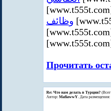
[www.t555t.co
وظائف
[www.t5
[www.t555t.co
[www.t555t.co
Прочитать ост
Re: Что нам делать в Турции?
(Всег
Автор:
MafiawwY
. Дата размещения: 