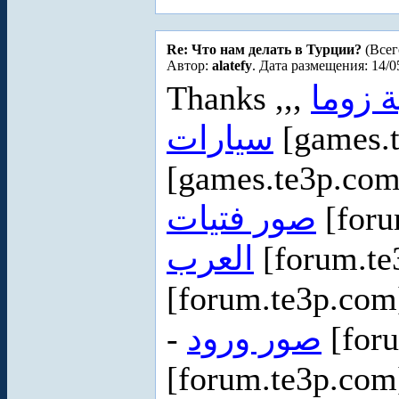
Re: Что нам делать в Турции?
(Всег
Автор:
alatefy
. Дата размещения: 14/0
Thanks ,,,
ة زوما
سيارات
[games.
[games.te3p.com
صور فتيات
[foru
العرب
[forum.t
[forum.te3p.co
-
صور ورود
[for
[forum.te3p.co