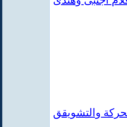
لام اجنبى وهندى
حركة والتشويقق