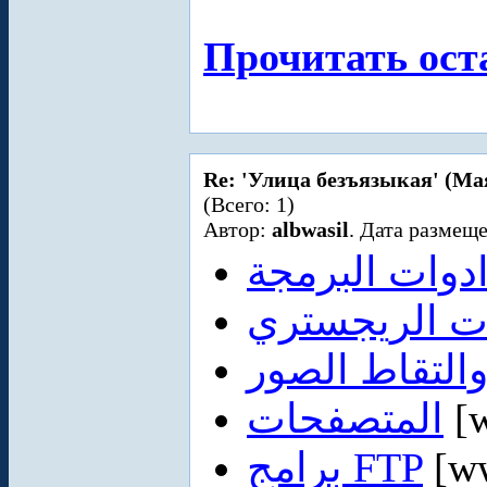
Прочитать ост
Re: 'Улица безъязыкая' (Ма
(Всего: 1)
Автор:
albwasil
. Дата размеще
دوات البرمجة
ت الريجستري
التقاط الصور
المتصفحات
[w
برامج FTP
[ww