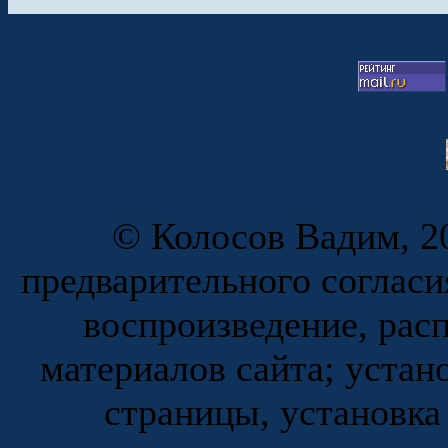
© Колосов Вадим, 20
предварительного согласи
воспроизведение, рас
материалов сайта; устан
страницы, установка