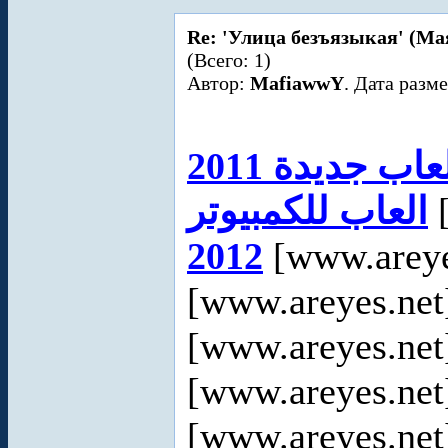
Re: 'Улица безъязыкая' (Ма
(Всего: 1)
Автор:
MafiawwY
. Дата разм
عاب جديدة 2011
العاب للكمبيوتر
[
2012
[www.areye
[www.areyes.net
[www.areyes.net
[www.areyes.net
[www.areyes.net