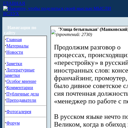
ГЛАВНАЯ
МЫСЛИ
ВСЛУХ
Навигация по
'Улица безъязыкая' (Маяковский)
сайту
(прочтений: 2730)
·
Главная
·
Материалы
Продолжим разговор о
·
Новости
процессах, происходящих
«перестройку» в русски
·
Заметки
·
иностранных слов: консе
Литературные
заметки
франчайзинг, промоутер, 
·
Особое
мнение
было дивное советское с
·
Комментарии
сия почтенная должност
·
Публичные дела
·
«менеджер по работе с п
Преподаватели
·
Фотогалерея
В русском языке нечто 
·
Форум
Великом, когда в обиход