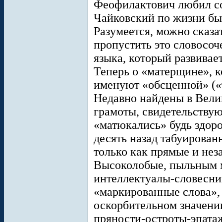
Феофилактович любил со
Чайковский по жизни бы
Разумеется, можно сказа
пропустить это словосоч
языка, который развивае
Теперь о «матерщине», 
именуют «обсценной» («
Недавно найдены в Вели
грамоты, свидетельствую
«матюкались» будь здоро
десять назад табуирован
только как прямые и нез
Высоколобые, пыльным 
интеллектуалы-словесни
«маркированные слова», 
оскорбительном значении
пряности-остроты-эпата