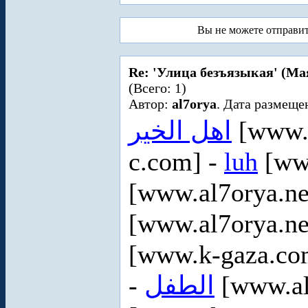
Вы не можете отправи
Re: 'Улица безъязыкая' (Ма
(Всего: 1)
Автор:
al7orya
. Дата размещен
اهل الخير
[www.a
c.com] -
luh
[www
[www.al7orya.ne
[www.al7orya.ne
[www.k-gaza.co
-
الطفل
[www.al