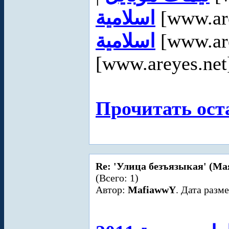
اسلامية
[www.are
اسلامية
[www.are
[www.areyes.net]
Прочитать ост
Re: 'Улица безъязыкая' (Ма
(Всего: 1)
Автор:
MafiawwY
. Дата разм