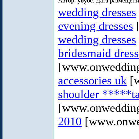
Автор:
yoyoc
. Дата размещени
wedding dresses
evening dresses
[
wedding dresses
bridesmaid dress
[www.onweddin
accessories uk
[w
shoulder *****ta
[www.onweddin
2010
[www.onwe