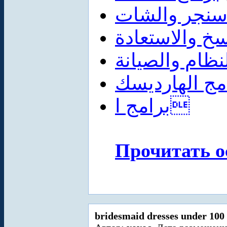
اسنجر والشات
سخ والاستعادة
نظام والصيانة
مج الهارديسك
برامج ا
Прочитать о
bridesmaid dresses under 100