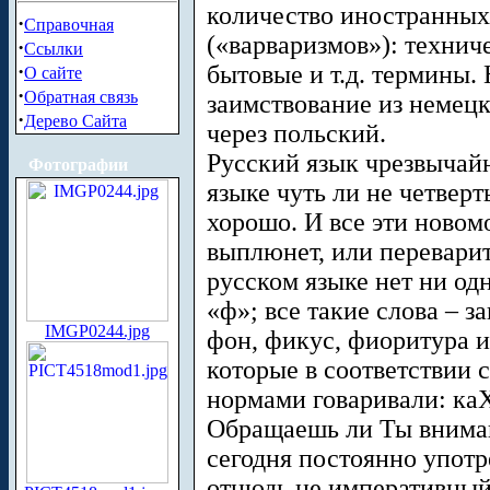
количество иностранных
·
Справочная
(«варваризмов»): технич
·
Ссылки
·
бытовые и т.д. термины.
О сайте
·
Обратная связь
заимствование из немецк
·
Дерево Сайта
через польский.
Русский язык чрезвычайн
Фотографии
языке чуть ли не четверт
хорошо. И все эти новом
выплюнет, или переварит.
русском языке нет ни од
«ф»; все такие слова – з
IMGP0244.jpg
фон, фикус, фиоритура и 
которые в соответствии
нормами говаривали: каХ
Обращаешь ли Ты внимани
сегодня постоянно употр
отнюдь не императивны