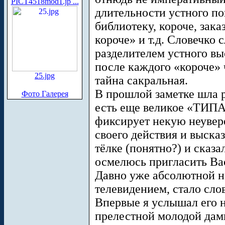
PICT4518mod1.jp ...
длительности устного по
библиотеку, короче, зак
короче» и т.д. Словечко
разделителем устного в
после каждого «короче» ч
25.jpg
тайна сакральная.
В прошлой заметке шла 
Фото Галерея
есть еще великое «ТИПА»
фиксирует некую неувер
своего действия и выска
тёлке (понятно?) и сказа
осмелюсь пригласить Вас
Давно уже абсолютной н
телевидением, стало сло
Впервые я услышал его н
прелестной молодой дам