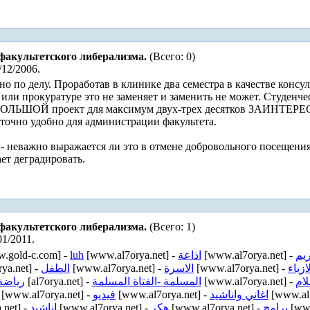
факультетского либерализма.
(Всего: 0)
/12/2006.
о по делу. Проработав в клинике два семестра в качестве консул
 или прокуратуре это не заменяет и заменить не может. Студенче
БОЛЬШОЙ проект для максимум двух-трех десятков ЗАИНТЕРЕ
таточно удобно для администрации факультета.
- неважно выражается ли это в отмене добровольного посещения
ет деградировать.
факультетского либерализма.
(Всего: 1)
01/2011.
.gold-c.com] -
luh
[www.al7orya.net] -
اذاعة
[www.al7orya.net] -
ريم
ya.net] -
الطفل
[www.al7orya.net] -
الاسرة
[www.al7orya.net] -
ازياء
رياضة
[al7orya.net] -
المسلمة -الفتاة المسلمة
[www.al7orya.net] -
لام
[www.al7orya.net] -
فيديو
[www.al7orya.net] -
اغاني واناشيد
[www.al7
.net] -
اناشيد
[www.al7orya.net] -
هكر
[www.al7orya.net] -
برامج
[www