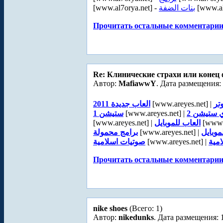
[www.al7orya.net] -
بنات الضفة
[www.al
Прочитать остальные комментарии.
Re: Клинические страхи или конец 
Автор:
MafiawwY
. Дата размещения: 
العاب جديدة 2011
[www.areyes.net] |
تر
ستيشن 1
[www.areyes.net] |
ي ستيشن 2
[www.areyes.net] |
العاب للموبايل
[www.a
برامج محمولة
[www.areyes.net] |
موبايل
صوتيات اسلامية
[www.areyes.net] |
مية
Прочитать остальные комментарии.
nike shoes
(Всего: 1)
Автор:
nikedunks
. Дата размещения: 