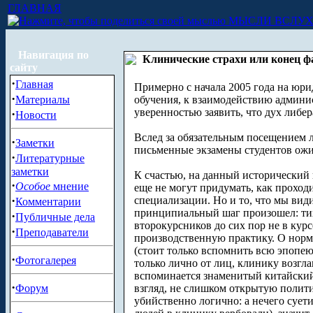
ГЛАВНАЯ
МЫСЛИ ВСЛУ
Навигация по
Клинические страхи или конец ф
сайту
·
Главная
Примерно с начала 2005 года на юри
·
Материалы
обучения, к взаимодействию админис
уверенностью заявить, что дух либер
·
Новости
Вслед за обязательным посещением 
·
Заметки
письменные экзамены студентов ожи
·
Литературные
заметки
К счастью, на данный исторический 
·
Особое
мнение
еще не могут придумать, как проход
·
специализации. Но и то, что мы ви
Комментарии
принципиальный шаг произошел: тихо
·
Публичные дела
второкурсников до сих пор не в курс
·
Преподаватели
производственную практику. О норм
(стоит только вспомнить всю эпопе
·
Фотогалерея
только лично от лиц, клинику возгл
вспоминается знаменитый китайский
·
Форум
взгляд, не слишком открытую полит
убийственно логично: а нечего суети