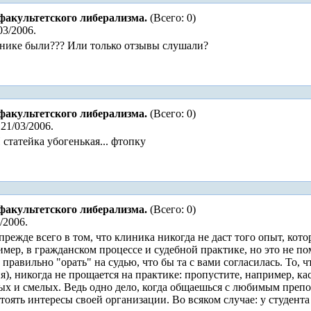
факультетского либерализма.
(Всего: 0)
03/2006.
инике были??? Или только отзывы слушали?
факультетского либерализма.
(Всего: 0)
21/03/2006.
 статейка убогенькая... фтопку
факультетского либерализма.
(Всего: 0)
/2006.
режде всего в том, что клиника никогда не даст того опыт, кот
ер, в гражданском процессе и судебной практике, но это не помо
к правильно "орать" на судью, что бы та с вами согласилась. То, 
я), никогда не прощается на практике: пропустите, например, ка
ых и смелых. Ведь одно дело, когда общаешься с любимым препод
оять интересы своей организации. Во всяком случае: у студент