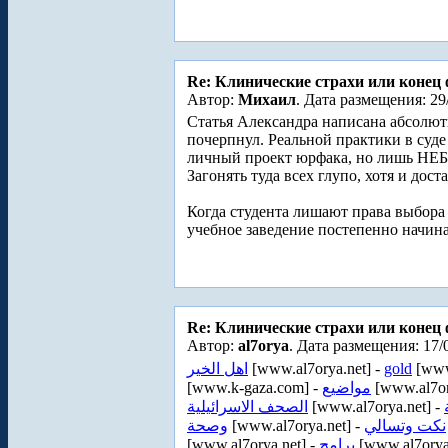
Re: Клинические страхи или конец 
Автор:
Михаил
. Дата размещения: 29
Статья Александра написана абсолютн
почерпнул. Реальной практики в суде
личный проект юрфака, но лишь НЕ
Загонять туда всех глупо, хотя и дос
Когда студента лишают права выбора 
учебное заведение постепенно начина
Re: Клинические страхи или конец 
Автор:
al7orya
. Дата размещения: 17/
اهل الخير
[www.al7orya.net] -
gold
[www
[www.k-gaza.com] -
مواضيع
[www.al7or
الصحف الاسرائيلية
[www.al7orya.net] -
وصحة
[www.al7orya.net] -
نكت وتسالي
[www.al7orya.net] -
برامج
[www.al7orya