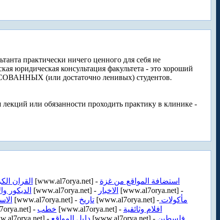
ьтанта практически ничего ценного для себя не
ская юридическая консультация факультета - это хороший
СОВАННЫХ (или достаточно ленивых) студентов.
 лекций или обязанности проходить практику в клинике -
القران الك
[www.al7orya.net] -
استضافة المواقع من غزة
الديكور وال
[www.al7orya.net] -
الاخبار
[www.al7orya.net] -
الاس
[www.al7orya.net] -
تاريخ
[www.al7orya.net] -
مأكولات
orya.net] -
خطب
[www.al7orya.net] -
افلام وثائقية
.al7orya.net] -
دليل المواقع
[www.al7orya.net] -
فلسطين