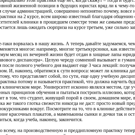
официально этой практики еще нет, когда скажут – тогда и будет.
ивной жизненной позиции в будущих юристах вряд ли к чему-то
м случае администрацией, совершенно непонятно почему, вовсе н
ктики на 2 курсе, всем широко известный благодаря общению с
посетителей клиники в прошедшем семестре теми же самыми пред
тается лишь ожидать сюрприза на курсе третьем, уже сильно з
-таки ворвалась в нашу жизнь. А теперь давайте задумаемся, чем 
еняется многое: например, многие третьекурсники, как известно
нимум месяц их вечерней жизни будет отдан в хищные лапы юрид
равового диспансера». Целую череду сомнений вызывает и гуманн
после полного учебного дня выдают еще 3 часа лекций: получае
ом. И, наконец, обратимся к сути вопроса: может ли клиника д
отому, что представляет собой, по сути, еще одну учебную дисц
практика потому и называется практикой, что должна научить бу
м клиническом мире. Университет исконно являлся местом, где уч
онных принципов обучения и пытаться построить иллюзию, котор
ит в том, что студент, живущий порой в своем, домашнем мире, 
а же такого глотка свежести никогда не даст: просто новый пред
окурсниками вокруг. Посмотрите на то, что в клинике действите
ание красочных плакатов, а маменькины сынки и дочки так и ос
ься, когда учеба, наконец, закончится.
по всему, на производственную и преддипломную практику тепер