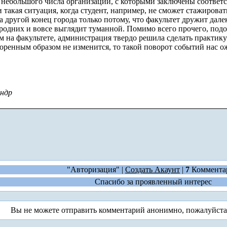
з небольшого числа организаций, с которыми заключены соотве
 такая ситуация, когда студент, например, не сможет стажироват
а другой конец города только потому, что факультет дружит дале
ородних и вовсе выглядит туманной. Помимо всего прочего, под
ям на факультете, администрация твердо решила сделать практик
оренным образом не изменится, то такой поворот событий нас ожи
андр
"Авторизация" |
Создать Акаунт
|
7
Коммента
Спасибо за проявленный интерес
Вы не можете отправить комментарий анонимно, пожалуйст