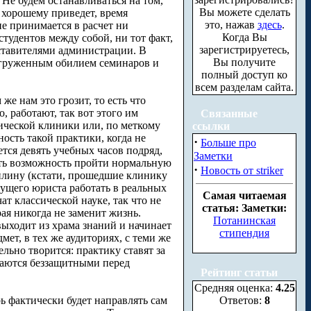
 Не будем останавливаться на том,
Вы можете сделать
 хорошему приведет, время
это, нажав
здесь
.
е принимается в расчет ни
Когда Вы
тудентов между собой, ни тот факт,
зарегистрируетесь,
ставителями администрации. В
Вы получите
агруженным обилием семинаров и
полный доступ ко
всем разделам сайта.
же нам это грозит, то есть что
, работают, так вот этого им
Связанные
ической клиники или, по меткому
ссылки
ость такой практики, когда не
·
Больше про
тся девять учебных часов подряд,
Заметки
ать возможность пройти нормальную
·
Новость от striker
иплину (кстати, прошедшие клинику
дущего юриста работать в реальных
Самая читаемая
ат классической науке, так что не
статья: Заметки:
ая никогда не заменит жизнь.
Потанинская
выходит из храма знаний и начинает
стипендия
мет, в тех же аудиториях, с теми же
льно творится: практику ставят за
таются беззащитными перед
Рейтинг статьи
Средняя оценка:
4.25
ь фактически будет направлять сам
Ответов:
8