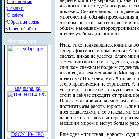
людей в клинику вербовали), значит 
·
Справочная
что воспитание подобного рода пасс
·
Ссылки
покажет.. Скажем лишь, что в данно
·
О сайте
многолетний обычай прохождения пра
·
Обратная связь
что обычай этот вколачивался и в 
·
общем, нынешним второкурсникам ос
Дерево Сайта
просто учебных дисциплин.
Фотографии
Итак, тихо подкравшись, клиника все
теперь фактически поменяется? А пом
сделать никак не удастся, благо ми
замечанию кого-то из студентов, «п
слишком свежим и бодрым студентам 
что вряд ли рекомендовано Минздрав
практику? Полагаем, нет. Хотя бы п
этого практически не отрицают). А 
snejnlapa.jpg
условиях, а вовсе не в искусственно
стоит и сейчас отходить от традици
Польза стажировки, во многом состо
постигать азы работы юриста. Клиник
преподавателями и со знакомыми одн
набор текста на компьютере и рисов
внешним миром и могут больно ударит
DSCN1104.JPG
Еще одна «приятная» новость: судя 