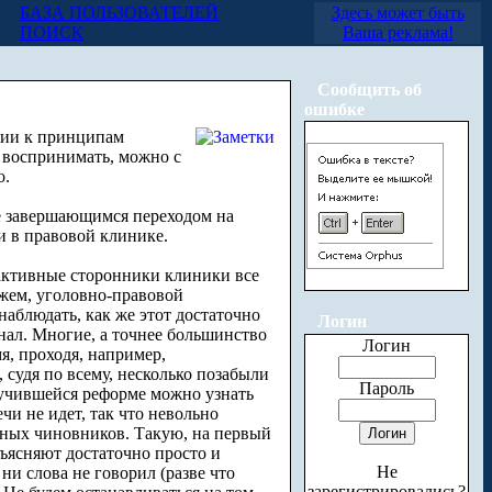
БАЗА ПОЛЬЗОВАТЕЛЕЙ
Здесь может быть
ПОИСК
Ваша реклама!
Сообщить об
ошибке
ении к принципам
и воспринимать, можно с
о.
ре завершающимся переходом на
 в правовой клинике.
 активные сторонники клиники все
ажем, уголовно-правовой
аблюдать, как же этот достаточно
Логин
нал. Многие, а точнее большинство
Логин
я, проходя, например,
судя по всему, несколько позабыли
Пароль
лучившейся реформе можно узнать
чи не идет, так что невольно
нных чиновников. Такую, на первый
ъясняют достаточно просто и
Не
ни слова не говорил (разве что
зарегистрировались?