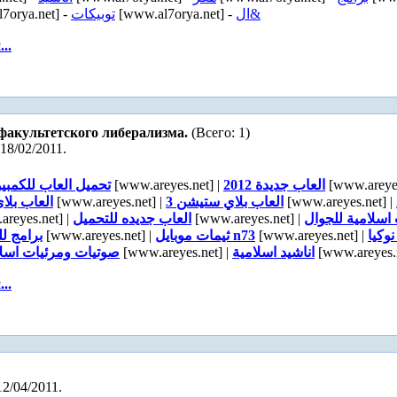
7orya.net] -
توبيكات
[www.al7orya.net] -
ال&
..
факультетского либерализма.
(Всего: 1)
18/02/2011.
تحميل العاب للكمبيو
[www.areyes.net] |
العاب جديدة 2012
[www.areyes
العاب بلا
[www.areyes.net] |
العاب بلاي ستيشن 3
[www.areyes.net] |
reyes.net] |
العاب جديده للتحميل
[www.areyes.net] |
اسلامية للجوال
برامج لل
[www.areyes.net] |
ثيمات موبايل n73
[www.areyes.net] |
نوكيا
صوتيات ومرئيات اسلا
[www.areyes.net] |
اناشيد اسلامية
[www.areyes.n
..
12/04/2011.