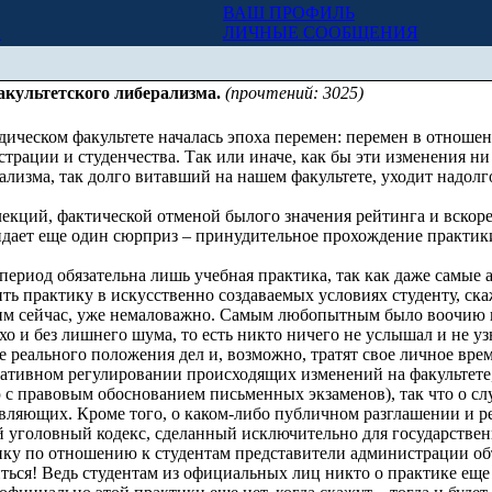
ВАШ ПРОФИЛЬ
Х
ЛИЧНЫЕ СООБЩЕНИЯ
акультетского либерализма.
(прочтений: 3025)
дическом факультете началась эпоха перемен: перемен в отнош
трации и студенчества. Так или иначе, как бы эти изменения н
ализма, так долго витавший на нашем факультете, уходит надолг
лекций, фактической отменой былого значения рейтинга и вско
дает еще один сюрприз – принудительное прохождение практики
период обязательна лишь учебная практика, так как даже самые
ить практику в искусственно создаваемых условиях студенту, ск
дим сейчас, уже немаловажно. Самым любопытным было воочию н
 и без лишнего шума, то есть никто ничего не услышал и не уз
е реального положения дел и, возможно, тратят свое личное врем
ативном регулировании происходящих изменений на факультете, 
ю с правовым обоснованием письменных экзаменов), так что о с
авляющих. Кроме того, о каком-либо публичном разглашении и ре
 уголовный кодекс, сделанный исключительно для государстве
ику по отношению к студентам представители администрации об
ться! Ведь студентам из официальных лиц никто о практике еще 