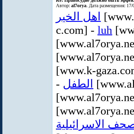
Re: Правосудие должно быть эффе
Автор:
al7orya
. Дата размещения: 17/
اهل الخير
[www.a
c.com] -
luh
[www
[www.al7orya.ne
[www.al7orya.ne
[www.k-gaza.co
-
الطفل
[www.al
[www.al7orya.ne
[www.al7orya.ne
صحف الاسرائيلية