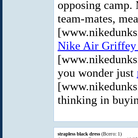
opposing camp. M
team-mates, mea
[www.nikedunks2
Nike Air Griffe
[www.nikedunks2
you wonder just
[www.nikedunks
thinking in buyi
strapless black dress
(Всего: 1)