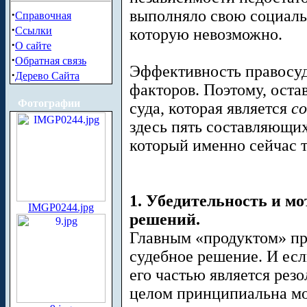
выполняло свою социал
·
Справочная
·
Ссылки
которую невозможно.
·
О сайте
·
Обратная связь
Эффективность правосуд
·
Дерево Сайта
факторов. Поэтому, оста
Фотографии
суда, которая является
co
здесь пять составляющих
который именно сейчас т
1. Убедительность и м
IMGP0244.jpg
решений.
Главным «продуктом» пра
судебное решение. И ес
его частью является резо
целом принципиальна мо