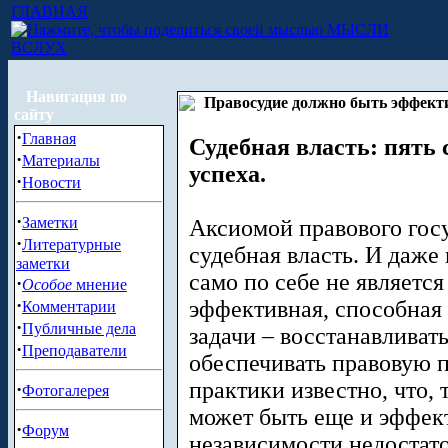
ГЛАВНАЯ
МЫСЛИ
ВСЛУХ
Навигация по
Правосудие должно быть эффек
сайту
·
Главная
Судебная власть: пять
·
Материалы
успеха.
·
Новости
·
Заметки
Аксиомой правового госу
·
Литературные
судебная власть. И даже 
заметки
само по себе не является
·
Особое
мнение
·
эффективная, способная
Комментарии
·
Публичные дела
задачи – восстанавливат
·
Преподаватели
обеспечивать правовую п
практики известно, что,
·
Фотогалерея
может быть еще и эффек
·
Форум
независимости недостато