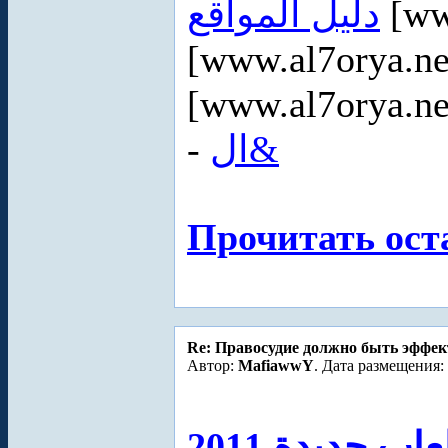
دليل المواقع
[ww
[www.al7orya.ne
[www.al7orya.ne
-
ال&
Прочитать ост
Re: Правосудие должно быть эффе
Автор:
MafiawwY
. Дата размещения: 
عاب جديدة 2011