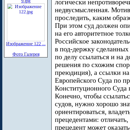
9.jpg
логически непротиворечи
недвусмысленная. Мотиви
проследить, каким образ
При этом суд должен опир
на его авторитетное толк
Российское законодатель
Изображение 122 ...
в под-держку сделанных
Фото Галерея
по делу ссылаться и на д
решения по схожим спора
преюдиция), а ссылки н
Европейского Суда по пр
Конституционного Суда 
Конечно, чтобы ссылатьс
судов, нужно хорошо знат
ориентироваться, владет
прецедентами: отличать,
прецедент может оказат