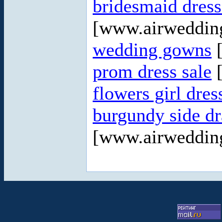
bridesmaid dres
[www.airweddin
wedding gowns
[
prom dress sale
[
flowers girl dres
burgundy side dr
[www.airweddin