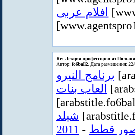
افلام عربى
[www
[www.agentspro1
Re: Лекция профессоров из Польш
Автор:
fo6ball2
. Дата размещения: 22/
برنامج النيرو
[ara
العاب بنات
[arab
[arabstitle.fo6ba
شيلد
[arabstitle
2011
-
ور قطط