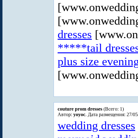
[www.onweddin
[www.onweddin
dresses
[www.on
*****tail dresse
plus size evenin
[www.onwedding
couture prom dresses
(Всего: 1)
Автор:
yoyoc
. Дата размещения: 27/05
wedding dresses