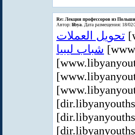
Re: Лекция профессоров из Польш
Автор:
libya
. Дата размещения: 18/02/
تحويل العملات
[
شباب ليبيا
[www.
[www.libyanyou
[www.libyanyou
[www.libyanyou
[dir.libyanyout
[dir.libyanyout
[dir.libyanyout