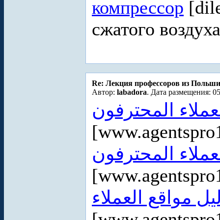
компрессор
[dil
сжатого воздух
Re: Лекция профессоров из Польш
Автор:
labadora
. Дата размещения: 05
لعملاء المحترفون
[www.agentspro
عملاء المحترفون
[www.agentspro
يل مواقع العملاء
[www.agentspro1