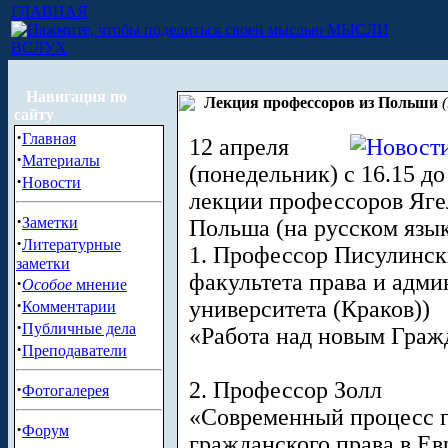
ГЛАВНАЯ
МЫСЛИ
ВСЛУХ
Навигация по
Лекция профессоров из Польши
сайту
·
Главная
12 апреля
·
Материалы
(понедельник) с 16.15 до
·
Новости
лекции профессоров Яге
·
Заметки
Польша (на русском язык
·
Литературные
1. Профессор Писулинск
заметки
факультета права и адм
·
Особое
мнение
·
университета (Краков))
Комментарии
·
Публичные дела
«Работа над новым Граж
·
Преподаватели
2. Профессор Золл
·
Фотогалерея
«Современный процесс 
·
Форум
гражданского права в Ев