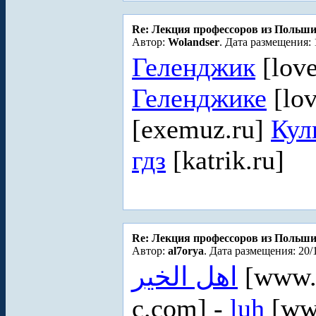
Re: Лекция профессоров из Польш
Автор:
Wolandser
. Дата размещения: 
Геленджик
[love
Геленджике
[lov
[exemuz.ru]
Кул
гдз
[katrik.ru]
Re: Лекция профессоров из Польш
Автор:
al7orya
. Дата размещения: 20/
اهل الخير
[www.a
c.com] -
luh
[www