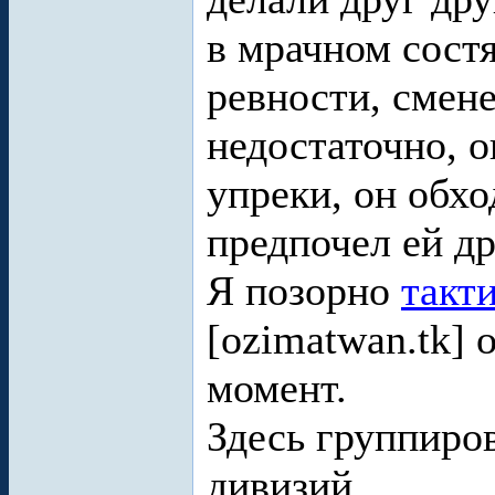
в мрачном сост
ревности, смене
недостаточно, о
упреки, он обхо
предпочел ей д
Я позорно
такт
[ozimatwan.tk]
момент.
Здесь группиро
дивизий.