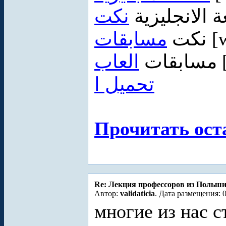
ة الانجليزية
نكت
مسابقات
نكت
[w
مسابقات
العاب
تحميل ا
Прочитать ост
Re: Лекция профессоров из Польш
Автор:
validaticia
. Дата размещения: 0
многие из нас с