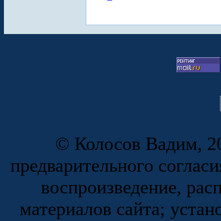
© Колосов Вадим, 20
предварительного согласи
воспроизведение, рас
материалов сайта; устан