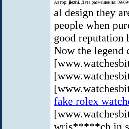
Автор:
jiezhi
. Дата размещения: 09/09
al design they are
people when purc
good reputation 
Now the legend 
[www.watchesbi
[www.watchesbi
[www.watchesbi
fake rolex watche
[www.watchesbit
wris*****ch in st