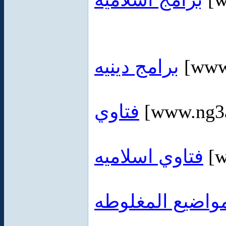
برامج دينيه
[www
فتاوي
[www.ng3
فتاوي اسلاميه
[w
مواضيع المغلوطه