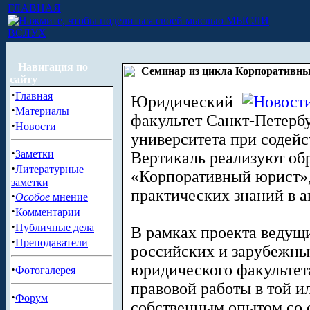
ГЛАВНАЯ
МЫСЛИ
ВСЛУХ
Навигация по
Cеминар из цикла Корпоративный
сайту
·
Главная
Юридический
·
Материалы
факультет Санкт-Петербу
·
Новости
университета при соде
·
Заметки
Вертикаль реализуют об
·
Литературные
«Корпоративный юрист»,
заметки
практических знаний в 
·
Особое
мнение
·
Комментарии
·
Публичные дела
В рамках проекта веду
·
Преподаватели
российских и зарубежны
юридического факультет
·
Фотогалерея
правовой работы в той ил
·
Форум
собственным опытом со 