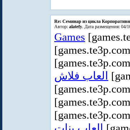
Re: Cеминар из цикла Корпоративн
Автор:
alatefy
. Дата размещения: 04/1
Games
[games.t
[games.te3p.com
[games.te3p.com
العاب فلاش
[gam
[games.te3p.co
[games.te3p.com
[games.te3p.com
العاب بنات
[game