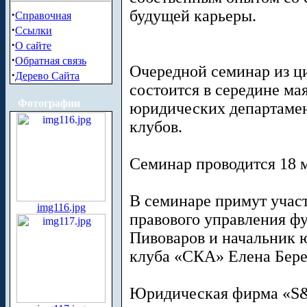
будущей карьеры.
·
Справочная
·
Ссылки
·
О сайте
·
Обратная связь
Очередной семинар из ц
·
Дерево Сайта
состоится в середине ма
Фотографии
юридических департаме
клубов.
Семинар проводится 18 м
В семинаре примут учас
img116.jpg
правового управления фу
Пивоваров и начальник 
клуба «СКА» Елена Бере
Юридическая фирма «S&