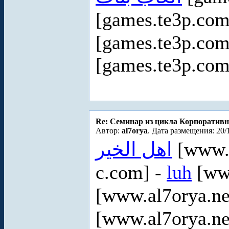
[games.te3p.com
[games.te3p.com
[games.te3p.com
Re: Cеминар из цикла Корпоративн
Автор:
al7orya
. Дата размещения: 20/
اهل الخير
[www.a
c.com] -
luh
[www
[www.al7orya.ne
[www.al7orya.ne