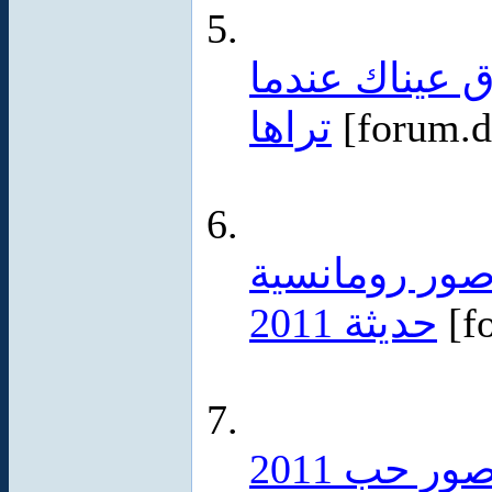
 عيناك عندما
تراها
[forum.d
صور رومانسية
حديثة 2011
[f