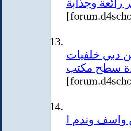
رائعة وجذابة
[forum.d4sch
ن دبي خلفيات
دة سطح مكتب
[forum.d4sch