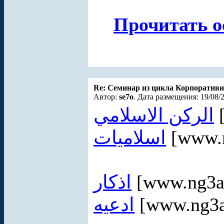
Прочитать о
Re: Cеминар из цикла Корпоративн
Автор:
se7o
. Дата размещения: 19/08/
الركن الاسلامي
[
اسلاميات
[www.
اذكار
[www.ng3a
ادعيه
[www.ng3a