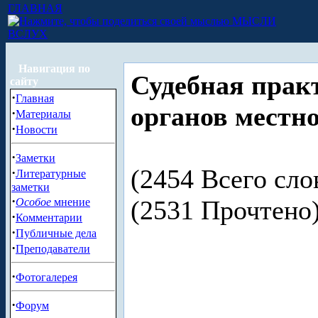
ГЛАВНАЯ
МЫСЛИ
ВСЛУХ
Навигация по
Судебная практ
сайту
·
Главная
органов местн
·
Материалы
·
Новости
·
Заметки
(2454 Всего сло
·
Литературные
заметки
·
(2531 Прочтен
Особое
мнение
·
Комментарии
·
Публичные дела
·
Преподаватели
·
Фотогалерея
·
Форум