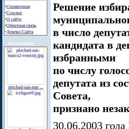
Решение избир
·
Справочная
·
Ссылки
муниципальног
·
О сайте
·
Обратная связь
в число депут
·
Дерево Сайта
кандидата в де
Фотографии
избранными
по числу голо
депутата из со
plochad-san-mar ...
Совета,
признано неза
30.06.2003 года