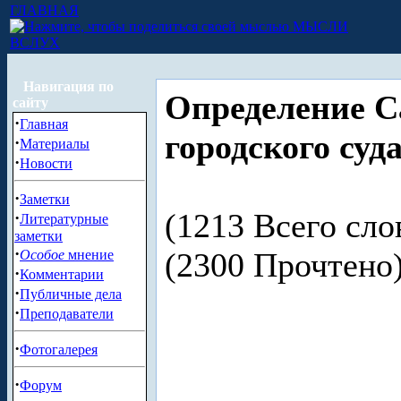
ГЛАВНАЯ
МЫСЛИ
ВСЛУХ
Навигация по
Определение С
сайту
·
Главная
городского суд
·
Материалы
·
Новости
·
Заметки
(1213 Всего сло
·
Литературные
заметки
·
(2300 Прочтен
Особое
мнение
·
Комментарии
·
Публичные дела
·
Преподаватели
·
Фотогалерея
·
Форум