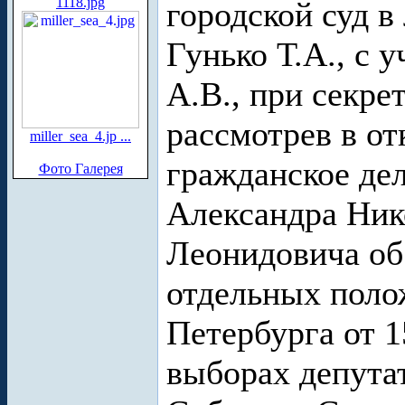
1118.jpg
городской суд в
Гунько Т.А., с
А.В., при секре
рассмотрев в о
miller_sea_4.jp ...
гражданское де
Фото Галерея
Александра Ник
Леонидовича об
отдельных поло
Петербурга от 1
выборах депута