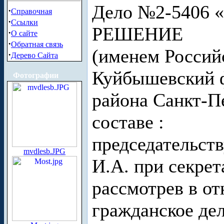
Дело №2-5406 « 
·
Справочная
·
Ссылки
РЕШЕНИЕ
·
О сайте
·
Обратная связь
(именем Россий
·
Дерево Сайта
Куйбышевский ф
Фотографии
района Санкт-П
составе :
председательст
mvdlesb.JPG
И.А. при секре
рассмотрев в о
гражданское де