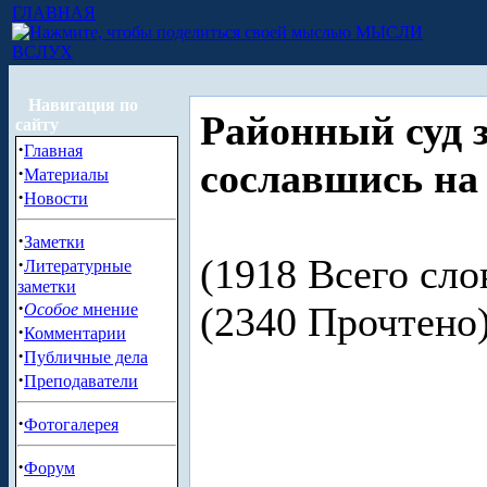
ГЛАВНАЯ
МЫСЛИ
ВСЛУХ
Навигация по
Районный суд 
сайту
·
Главная
сославшись н
·
Материалы
·
Новости
·
Заметки
(1918 Всего сло
·
Литературные
заметки
·
(2340 Прочтен
Особое
мнение
·
Комментарии
·
Публичные дела
·
Преподаватели
·
Фотогалерея
·
Форум