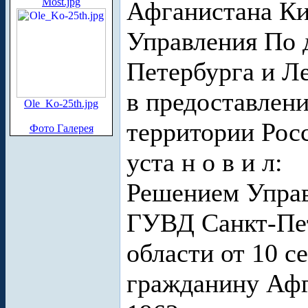
Most.jpg
Афганистана Ки
Управления По 
Петербурга и Ле
в предоставлен
Ole_Ko-25th.jpg
территории Рос
Фото Галерея
уста н о в и л:
Решением Управ
ГУВД Санкт-Пет
области от 10 с
гражданину Афг