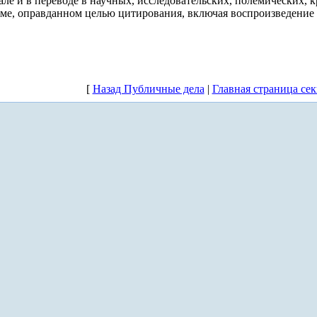
але и в переводе в научных, исследовательских, полемических,
ме, оправданном целью цитирования, включая воспроизведение 
[
Назад Публичные дела
|
Главная страница се