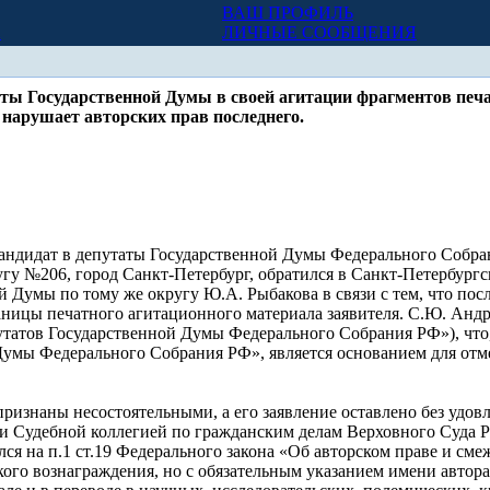
ВАШ ПРОФИЛЬ
Х
ЛИЧНЫЕ СООБЩЕНИЯ
аты Государственной Думы в своей агитации фрагментов печ
нарушает авторских прав последнего.
андидат в депутаты Государственной Думы Федерального Собра
у №206, город Санкт-Петербург, обратился в Санкт-Петербургск
й Думы по тому же округу Ю.А. Рыбакова в связи с тем, что по
ицы печатного агитационного материала заявителя. С.Ю. Андрее
татов Государственной Думы Федерального Собрания РФ»), что, в
Думы Федерального Собрания РФ», является основанием для отм
ризнаны несостоятельными, а его заявление оставлено без удов
к и Судебной коллегией по гражданским делам Верховного Суда Р
лся на п.1 ст.19 Федерального закона «Об авторском праве и сме
кого вознаграждения, но с обязательным указанием имени автора