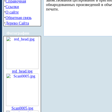
заимствования цитирование в оригин
·
Справочная
обнародованных произведений в объе
·
Ссылки
печати.
·
О сайте
·
Обратная связь
·
Дерево Сайта
Фотографии
red_head.jpg
Scan0005.jpg