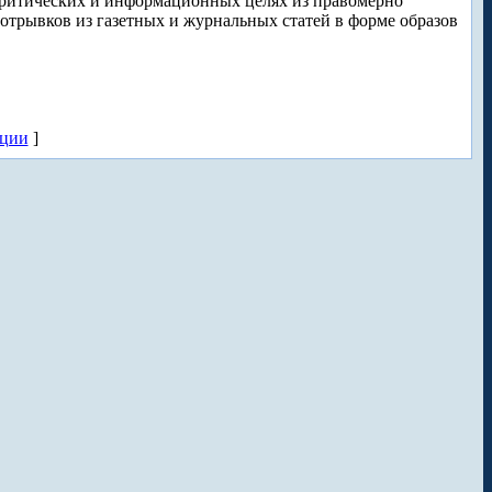
 критических и информационных целях из правомерно
отрывков из газетных и журнальных статей в форме образов
кции
]