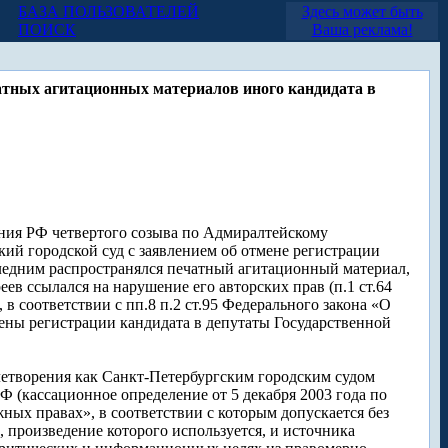
БАЗА ПОЛЬЗОВАТЕЛЕЙ
Здесь может быть
ПОИСК
Ваша реклама!
атных агитационных материалов иного кандидата в
ния РФ четвертого созыва по Адмиралтейскому
ий городской суд с заявлением об отмене регистрации
следним распространялся печатный агитационный материал,
в ссылался на нарушение его авторских прав (п.1 ст.64
 соответствии с пп.8 п.2 ст.95 Федерального закона «О
ены регистрации кандидата в депутаты Государственной
летворения как Санкт-Петербургским городским судом
Ф (кассационное определение от 5 декабря 2003 года по
жных правах», в соответствии с которым допускается без
, произведение которого используется, и источника