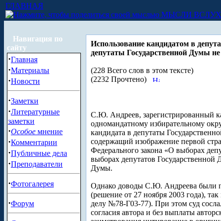
ГЛАВНАЯ
МЫСЛИ ВСЛУ
Навигация по
Использование кандидатом в депут
сайту
депутаты Государственной Думы не 
·
Главная
·
Материалы
(228 Всего слов в этом тексте)
(2232 Прочтено)
·
Новости
·
Заметки
·
Литературные
С.Ю. Андреев, зарегистрированный к
заметки
одномандатному избирательному округ
·
Особое
мнение
кандидата в депутаты Государственно
·
содержащий изображение первой стран
Комментарии
Федерального закона «О выборах депу
·
Публичные дела
выборах депутатов Государственной 
·
Преподаватели
Думы.
·
Фотогалерея
Однако доводы С.Ю. Андреева были п
(решение от 27 ноября 2003 года), та
·
Форум
делу №78-Г03-77). При этом суд сосла
согласия автора и без выплаты авторс