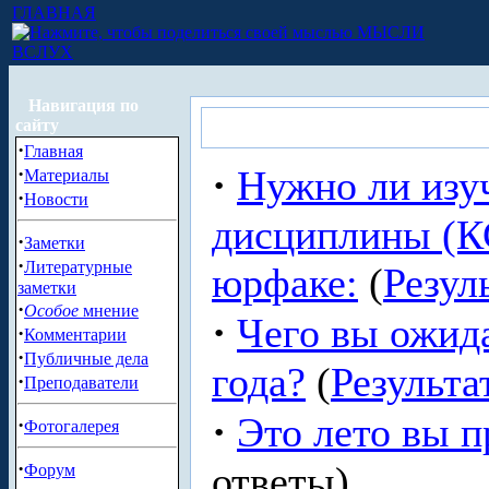
ГЛАВНАЯ
МЫСЛИ
ВСЛУХ
Навигация по
сайту
·
Главная
·
·
Нужно ли изу
Материалы
·
Новости
дисциплины (КС
·
Заметки
·
Литературные
юрфаке:
(
Резул
заметки
·
Особое
мнение
·
Чего вы ожида
·
Комментарии
·
Публичные дела
года?
(
Результа
·
Преподаватели
·
Это лето вы п
·
Фотогалерея
·
ответы)
Форум