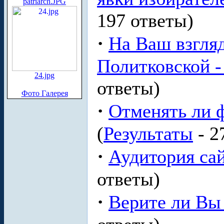
patriarch.JPG
197 ответы)
·
На Ваш взгля
Политковской - 
24.jpg
ответы)
Фото Галерея
·
Отменять ли 
(
Результаты
- 2
·
Аудитория сай
ответы)
·
Верите ли Вы 