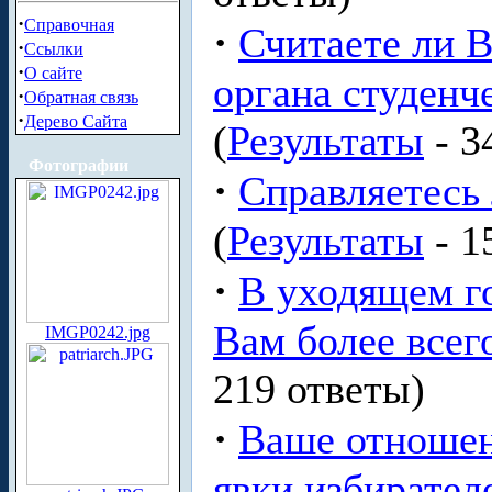
·
Справочная
·
Считаете ли 
·
Ссылки
·
О сайте
органа студенч
·
Обратная связь
·
Дерево Сайта
(
Результаты
- 3
Фотографии
·
Справляетесь 
(
Результаты
- 1
·
В уходящем г
Вам более всег
IMGP0242.jpg
219 ответы)
·
Ваше отношен
явки избирател