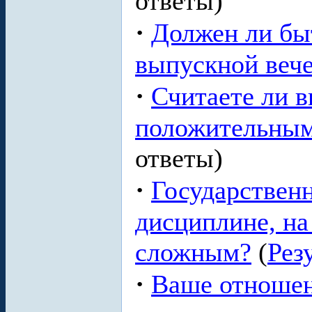
ответы)
·
Должен ли бы
выпускной веч
·
Считаете ли в
положительным
ответы)
·
Государственн
дисциплине, на
сложным?
(
Рез
·
Ваше отношен