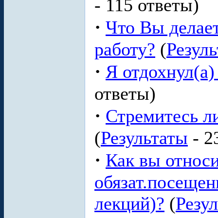
- 115 ответы)
·
Что Вы делает
работу?
(
Резул
·
Я отдохнул(а)
ответы)
·
Стремитесь л
(
Результаты
- 2
·
Как вы относи
обязат.посещени
лекций)?
(
Резу