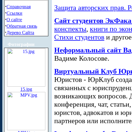
·
Защита авторских прав. Р
Справочная
·
Ссылки
·
Сайт студентов ЭкФак
О сайте
·
Обратная связь
конспекты
,
книги по эко
·
Дерево Сайта
Стихи студентов
и другое
Фотографии
Неформальный сайт Ва
Вадиме Колосове.
Виртуальный Клуб Юр
Юристов - ЮрКлуб созда
связанных с юриспруденц
15.jpg
возникающих вопросов. Д
конференция, чат, статьи
юристов, адвокатов и юр
партнеров или исполните