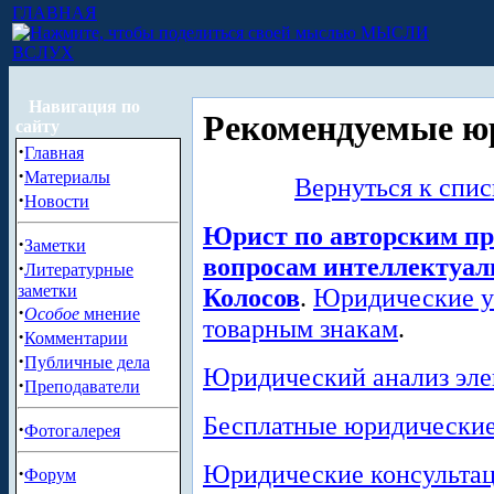
ГЛАВНАЯ
МЫСЛИ
ВСЛУХ
Навигация по
Рекомендуемые ю
сайту
·
Главная
·
Материалы
Вернуться к спи
·
Новости
Юрист по авторским пр
·
Заметки
вопросам интеллектуал
·
Литературные
заметки
Колосов
.
Юридические ус
·
Особое
мнение
товарным знакам
.
·
Комментарии
·
Публичные дела
Юридический анализ эле
·
Преподаватели
Бесплатные юридические
·
Фотогалерея
Юридические консультац
·
Форум