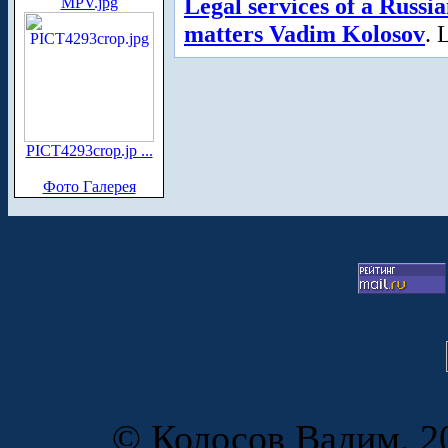
Legal services of a Russi
MPV.jpg
matters Vadim Kolosov
. 
PICT4293crop.jp ...
Фото Галерея
© Колосов Вадим, 20