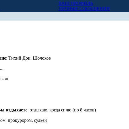
ВАШ ПРОФИЛЬ
Х
ЛИЧНЫЕ СООБЩЕНИЯ
ние
: Тихий Дон. Шолохов
..
закон
Вы отдыхаете
: отдыхаю, когда сплю (по 8 часов)
том, прокурором,
судьей