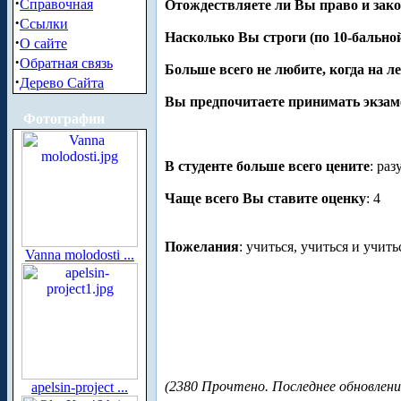
·
Справочная
Отождествляете ли Вы право и зак
·
Ссылки
Насколько Вы строги (по 10-бально
·
О сайте
·
Обратная связь
Больше всего не любите, когда на л
·
Дерево Сайта
Вы предпочитаете принимать экза
Фотографии
В студенте больше всего цените
: ра
Чаще всего Вы ставите оценку
: 4
Пожелания
: учиться, учиться и учить
Vanna molodosti ...
(2380 Прочтено. Последнее обновлени
apelsin-project ...