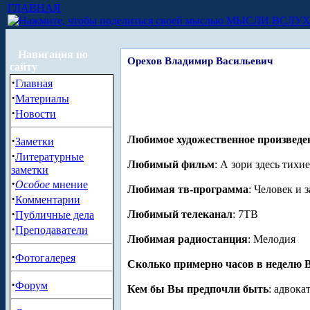
ГЛАВНАЯ
МЫСЛИ ВСЛУ
Навигация по
Орехов Владимир Васильевич
сайту
·
Главная
·
Материалы
·
Новости
·
Любимое художественное произведе
Заметки
·
Литературные
Любимый фильм
: А зори здесь тихие.
заметки
·
Особое
мнение
Любимая тв-программа
: Человек и 
·
Комментарии
·
Любимый телеканал
: 7ТВ
Публичные дела
·
Преподаватели
Любимая радиостанция
: Мелодия
·
Фотогалерея
Сколько примерно часов в неделю 
·
Форум
Кем бы Вы предпочли быть
: адвока