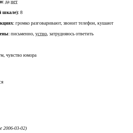
он
: да
нет
й шкале)
: 8
екциях
: громко разговаривают, звонит телефон, кушают
мены
: письменно,
устно
, затрудняюсь ответить
зум, чувство юмора
ся
е 2006-03-02)