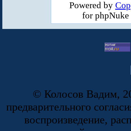
Powered by
Cop
for phpNuke
© Колосов Вадим, 20
предварительного согласи
воспроизведение, рас