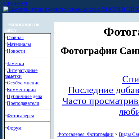
ГЛАВНАЯ
МЫСЛИ ВСЛУ
Навигация по
Фотог
сайту
·
Главная
·
Материалы
Фотографии Санк
·
Новости
·
Заметки
·
Литературные
заметки
Спи
·
Особое
мнение
Последние доба
·
Комментарии
·
Публичные дела
Часто просматри
·
Преподаватели
люб
·
Фотогалерея
·
Форум
Фотогалерея. Фотографии
>
Виды Сан