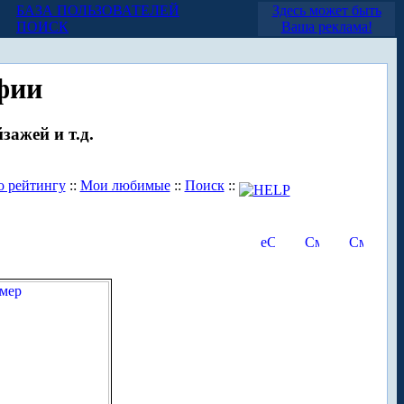
БАЗА ПОЛЬЗОВАТЕЛЕЙ
Здесь может быть
ПОИСК
Ваша реклама!
фии
зажей и т.д.
о рейтингу
::
Мои любимые
::
Поиск
::