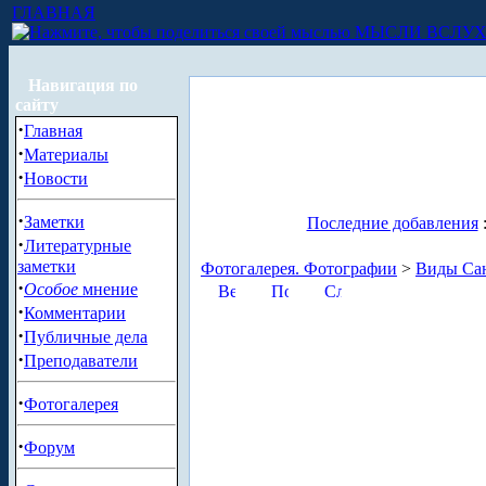
ГЛАВНАЯ
МЫСЛИ ВСЛУ
Навигация по
сайту
·
Главная
·
Материалы
·
Новости
·
Заметки
Последние добавления
·
Литературные
заметки
Фотогалерея. Фотографии
>
Виды Сан
·
Особое
мнение
·
Комментарии
·
Публичные дела
·
Преподаватели
·
Фотогалерея
·
Форум