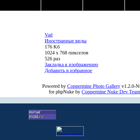
Vad
Иностранные виды
176 Kб
1024 x 768 пикселов
526 раз
Закладка к изображению
Добавить в избранное
Powered by
Coppermine Photo Gallery
v1.2.0-N
for phpNuke by
Coppermine Nuke Dev Team