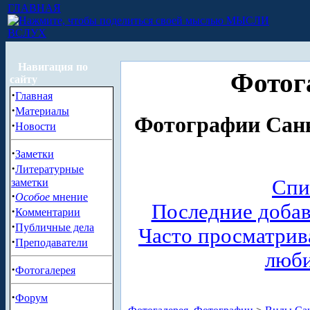
ГЛАВНАЯ
МЫСЛИ
ВСЛУХ
Навигация по
Фотог
сайту
·
Главная
·
Материалы
Фотографии Санк
·
Новости
·
Заметки
·
Литературные
Спи
заметки
·
Особое
мнение
Последние доба
·
Комментарии
·
Публичные дела
Часто просматри
·
Преподаватели
люб
·
Фотогалерея
·
Форум