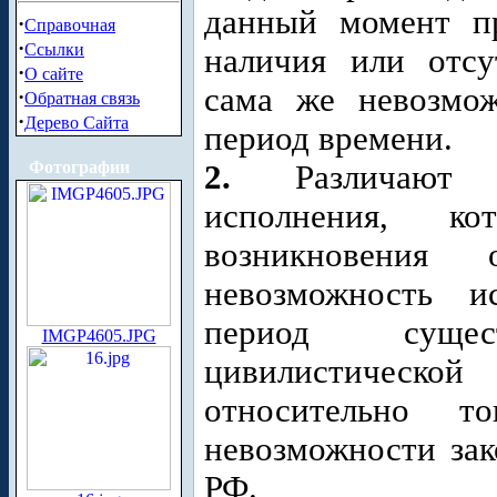
данный момент пр
·
Справочная
·
Ссылки
наличия или отсу
·
О сайте
сама же невозмо
·
Обратная связь
·
Дерево Сайта
период времени.
Фотографии
2.
Различают 
исполнения, к
возникновения 
невозможность и
период сущес
IMGP4605.JPG
цивилистическо
относительно 
невозможности зак
РФ.