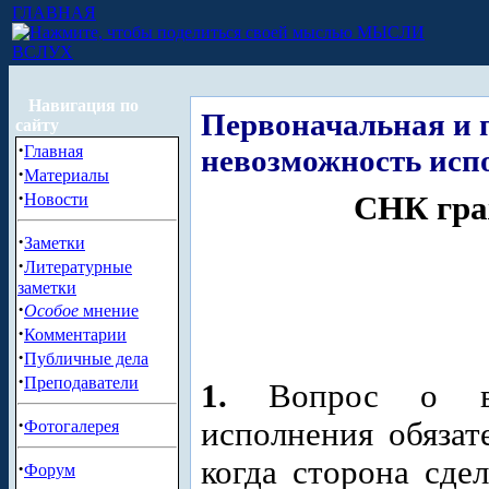
ГЛАВНАЯ
МЫСЛИ
ВСЛУХ
Навигация по
Первоначальная и
сайту
·
Главная
невозможность исп
·
Материалы
·
Новости
СНК гра
·
Заметки
·
Литературные
заметки
·
Особое
мнение
·
Комментарии
·
Публичные дела
·
Преподаватели
1.
Вопрос о в
·
исполнения обязат
Фотогалерея
когда сторона сде
·
Форум