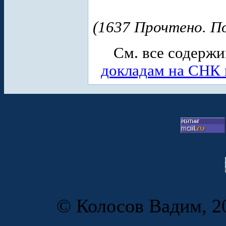
(1637 Прочтено. По
См. все содерж
докладам на СНК 
© Колосов Вадим, 20