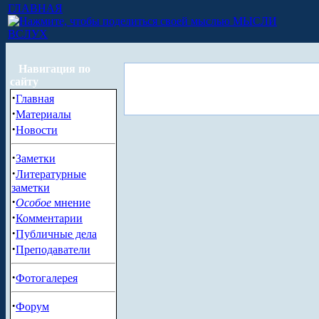
ГЛАВНАЯ
МЫСЛИ
ВСЛУХ
Навигация по
сайту
·
Главная
·
Материалы
·
Новости
·
Заметки
·
Литературные
заметки
·
Особое
мнение
·
Комментарии
·
Публичные дела
·
Преподаватели
·
Фотогалерея
·
Форум