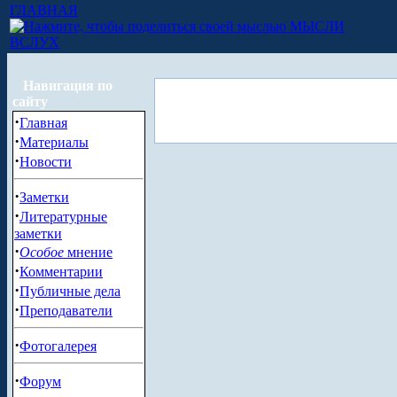
ГЛАВНАЯ
МЫСЛИ
ВСЛУХ
Навигация по
сайту
·
Главная
·
Материалы
·
Новости
·
Заметки
·
Литературные
заметки
·
Особое
мнение
·
Комментарии
·
Публичные дела
·
Преподаватели
·
Фотогалерея
·
Форум