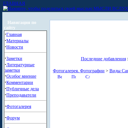
ГЛАВНАЯ
МЫСЛИ ВСЛУ
Навигация по
сайту
·
Главная
·
Материалы
·
Новости
·
Заметки
Последние добавления
·
Литературные
заметки
Фотогалерея. Фотографии
>
Виды Сан
·
Особое
мнение
·
Комментарии
·
Публичные дела
·
Преподаватели
·
Фотогалерея
·
Форум