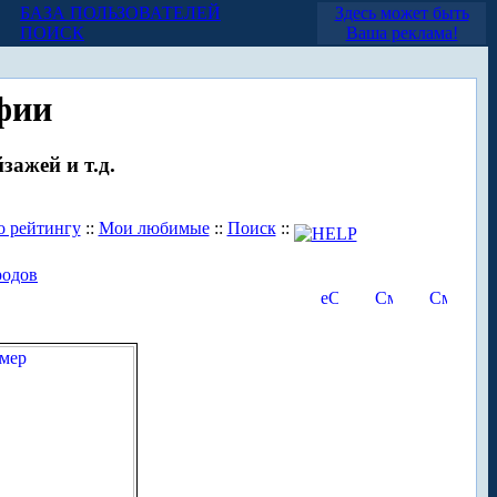
БАЗА ПОЛЬЗОВАТЕЛЕЙ
Здесь может быть
ПОИСК
Ваша реклама!
фии
зажей и т.д.
о рейтингу
::
Мои любимые
::
Поиск
::
родов