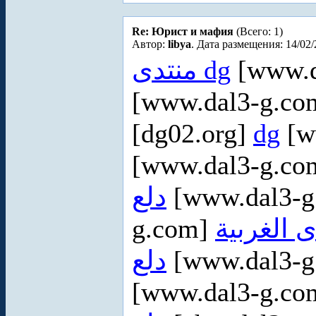
Re: Юрист и мафия
(Всего: 1)
Автор:
libya
. Дата размещения: 14/02/
منتدى dg
[www.d
[www.dal3-g.c
[dg02.org]
dg
[w
[www.dal3-g.c
دلع
[www.dal3-
g.com]
ى الغربية
دلع
[www.dal3-
[www.dal3-g.c