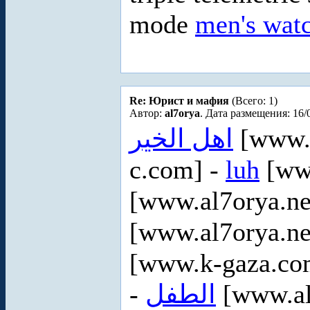
mode
men's wat
Re: Юрист и мафия
(Всего: 1)
Автор:
al7orya
. Дата размещения: 16/
اهل الخير
[www.a
c.com] -
luh
[www
[www.al7orya.ne
[www.al7orya.ne
[www.k-gaza.co
-
الطفل
[www.al