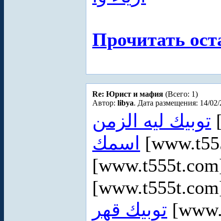
Прочитать ост
Re: Юрист и мафия
(Всего: 1)
Автор:
libya
. Дата размещения: 14/02/
توبيك ليه الزمن
[
اسمك
[www.t55
[www.t555t.co
[www.t555t.co
توبيك قهر
[www.