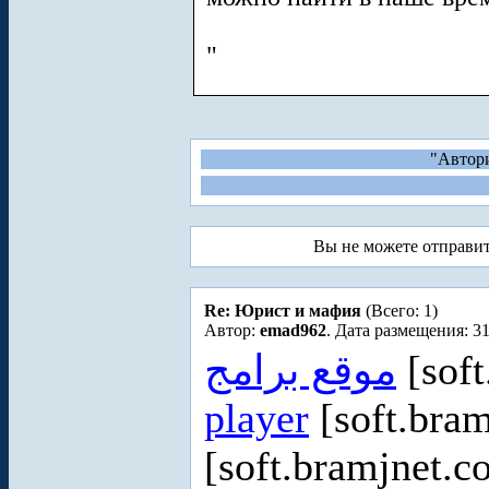
"
"Автори
Вы не можете отправи
Re: Юрист и мафия
(Всего: 1)
Автор:
emad962
. Дата размещения: 31
موقع برامج
[soft
player
[soft.bram
[soft.bramjnet.c