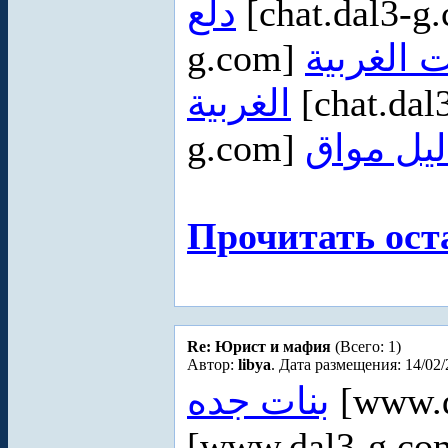
دلع
[chat.dal3-g
g.com]
 الغربية
الغربية
[chat.dal
g.com]
ليل مواق
Прочитать ост
Re: Юрист и мафия
(Всего: 1)
Автор:
libya
. Дата размещения: 14/02/
بنات جده
[www.d
[www.dal3-g.c