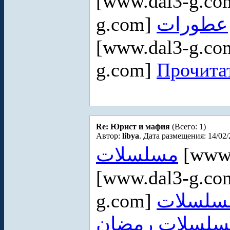
[www.dal3-g.c
g.com]
عطورات
[www.dal3-g.c
g.com]
Прочитат
Re: Юрист и мафия
(Всего: 1)
Автор:
libya
. Дата размещения: 14/02/
مسلسلات
[www.
[www.dal3-g.c
g.com]
سلسلات رمضان