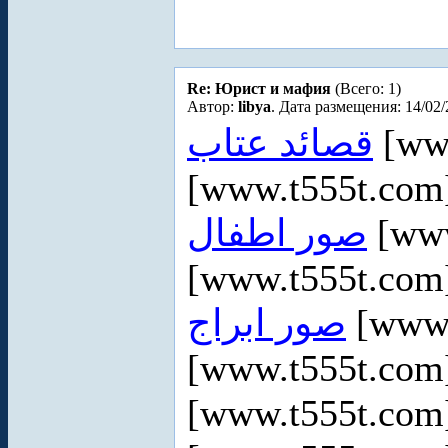
Re: Юрист и мафия
(Всего: 1)
Автор:
libya
. Дата размещения: 14/02/
قصائد عتاب
[ww
[www.t555t.co
صور اطفال
[www
[www.t555t.co
صور ابراج
[www.
[www.t555t.co
[www.t555t.co