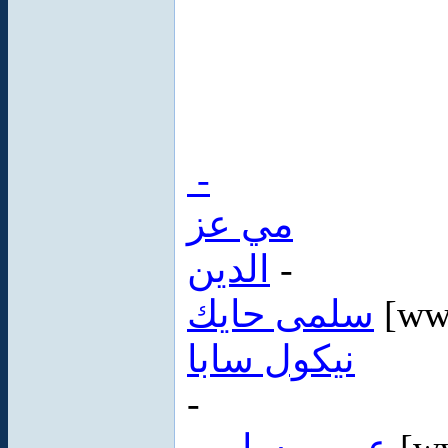
-
مي عز
الدين
-
سلمى حايك
[ww
نيكول سابا
-