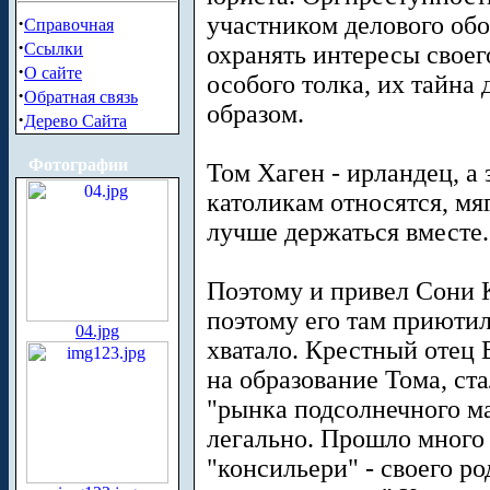
участником делового об
·
Справочная
·
Ссылки
охранять интересы своег
·
О сайте
особого толка, их тайна
·
Обратная связь
образом.
·
Дерево Сайта
Фотографии
Том Хаген - ирландец, а з
католикам относятся, мя
лучше держаться вместе.
Поэтому и привел Сони К
поэтому его там приютил
04.jpg
хватало. Крестный отец 
на образование Тома, ст
"рынка подсолнечного ма
легально. Прошло много 
"консильери" - своего р