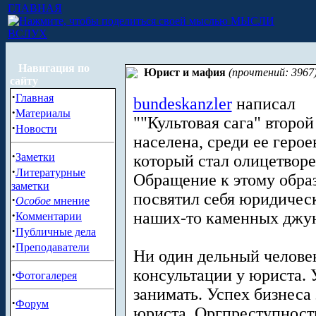
ГЛАВНАЯ
МЫСЛИ
ВСЛУХ
Навигация по
Юрист и мафия
(прочтений: 3967
сайту
·
Главная
bundeskanzler
написал
·
Материалы
""Культовая сага" второ
·
Новости
населена, среди ее герое
·
Заметки
который стал олицетворе
·
Литературные
Обращение к этому образ
заметки
посвятил себя юридическ
·
Особое
мнение
·
наших-то каменных джун
Комментарии
·
Публичные дела
·
Преподаватели
Ни один дельный человек
консультации у юриста. 
·
Фотогалерея
занимать. Успех бизнеса
·
Форум
юриста. Оргпреступност