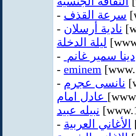
الثقافه الجنسيه
[
-
سرعة القذف
[
-
نادية أرسلان
[w
ليلة الدخلة
[www
-
دينا سمير غانم
-
eminem
-
نانسى عجرم
[
عادل امام
[www.
نبيله عبيد
[www.1
-
الأغاني العربية