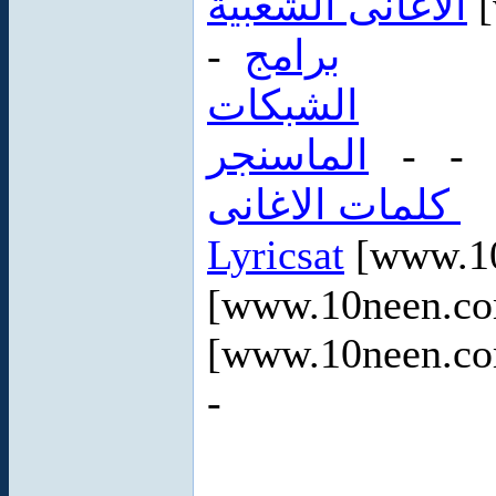
الاغانى الشعبية
[
-
برامج
الشبكات
الماسنجر
- 
كلمات الاغانى
Lyricsat
[www.10
[www.10neen.c
[www.10neen.c
-