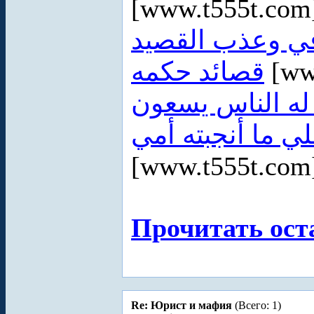
[www.t555t.co
في وعذب القصيد
قصائد حكمه
[ww
ه الناس يسعون
لي ما أنجبته أمي
[www.t555t.co
Прочитать ост
Re: Юрист и мафия
(Всего: 1)