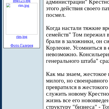
img123.jpg
администрации" Крестно
этого действия своего па
посмел.
Когда настали тяжкие вр
семейств" Том пережил в
rim.jpg
брали в заложники, он с
Фото Галерея
Корлеоне. Усомниться в 
невозможно. Консильери
генерального штаба" ср
Как мы знаем, жестокое 
милого, но своенравног
превратился в жестокого
служить новому Крестном
жизнь все его нововведе
структуру "бизнеса" - Т