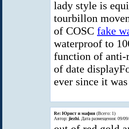
lady style is equ
tourbillon movem
of COSC
fake w
waterproof to 10
function of anti
of date displayF
ever since it wa
Re: Юрист и мафия
(Всего: 1)
Автор:
jiezhi
. Дата размещения: 09/09
out of red gold 