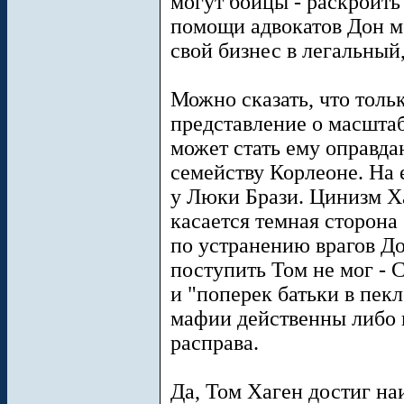
могут бойцы - раскроить 
помощи адвокатов Дон мо
свой бизнес в легальный,
Можно сказать, что толь
представление о масшта
может стать ему оправда
семейству Корлеоне. На 
у Люки Брази. Цинизм Ха
касается темная сторона 
по устранению врагов До
поступить Том не мог - 
и "поперек батьки в пекл
мафии действенны либо 
расправа.
Да, Том Хаген достиг на