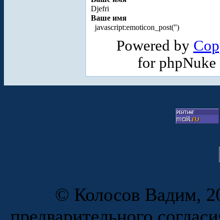
Djefri
Ваше имя
javascript:emoticon_post('
')
Powered by
Cop
for phpNuke
© Колосов Вадим, 20
предварительного согласи