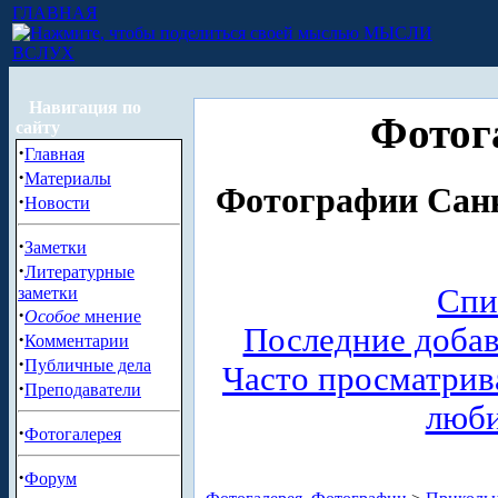
ГЛАВНАЯ
МЫСЛИ
ВСЛУХ
Навигация по
Фотог
сайту
·
Главная
·
Материалы
Фотографии Санк
·
Новости
·
Заметки
·
Литературные
Спи
заметки
·
Особое
мнение
Последние доба
·
Комментарии
·
Публичные дела
Часто просматри
·
Преподаватели
люб
·
Фотогалерея
·
Форум