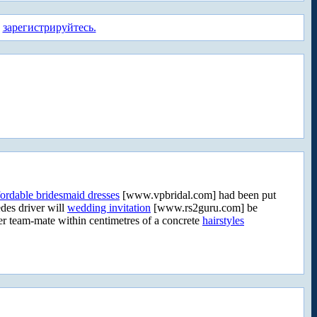
а
зарегистрируйтесь.
fordable bridesmaid dresses
[www.vpbridal.com] had been put
es driver will
wedding invitation
[www.rs2guru.com] be
 team-mate within centimetres of a concrete
hairstyles