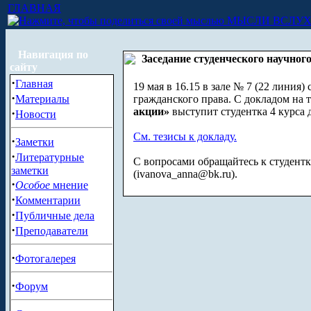
ГЛАВНАЯ
МЫСЛИ ВСЛУ
Навигация по
Заседание студенческого научног
сайту
·
Главная
19 мая в 16.15 в зале № 7 (22 линия)
·
Материалы
гражданского права. С докладом на 
акции»
выступит студентка 4 курса д
·
Новости
См. тезисы к докладу.
·
Заметки
·
Литературные
С вопросами обращайтесь к студентке
заметки
(
ivanova_anna@bk.ru
).
·
Особое
мнение
·
Комментарии
·
Публичные дела
·
Преподаватели
·
Фотогалерея
·
Форум