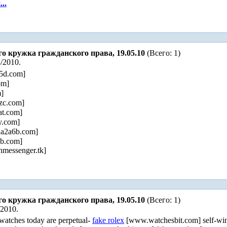
..
го кружка гражданского права, 19.05.10
(Всего: 1)
/2010.
5d.com]
om]
]
zc.com]
t.com]
.com]
a2a6b.com]
b.com]
messenger.tk]
го кружка гражданского права, 19.05.10
(Всего: 1)
/2010.
watches today are perpetual-
fake rolex
[www.watchesbit.com] self-wind