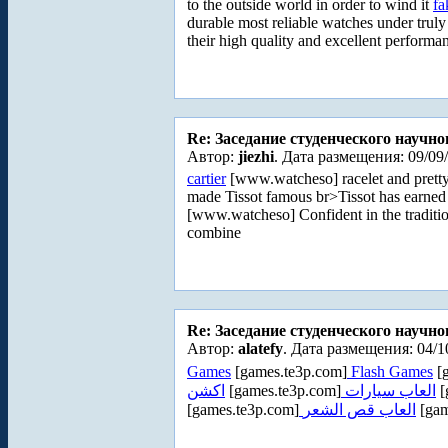
to the outside world in order to wind it
fa
durable most reliable watches under trul
their high quality and excellent perform
Re: Заседание студенческого научно
Автор:
jiezhi
. Дата размещения: 09/09
cartier
[www.watcheso] racelet and pretty 
made Tissot famous br>Tissot has earned
[www.watcheso] Confident in the tradition 
combine
Re: Заседание студенческого научно
Автор:
alatefy
. Дата размещения: 04/1
Games
[games.te3p.com]
Flash Games
[g
اكشن
[games.te3p.com]
العاب سيارات
[
[games.te3p.com]
العاب قص الشعر
[gam