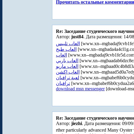
Прочитать остальные комментарии.
Re: Заседание студенческого научно
Автор:
just84
. Дата размещения: 14/08
العاب تلبيس
[www.xn--mgbadaj9cvb1fe
العاب طبخ
[www.xn--mgbada4a4cl1g.c
العاب
[www.xn--mgbadaj9cvb1fe5d.com
العاب باربي
[www.xn--mgbaadab6dzc8e
العاب ماريو
[www.xn--mgbaad0c4b8dl3a
العاب اكشن
[www.xn--mgbaad5d0a7edy
لعبة ترافيان
[www.xn--mgbabef6b0cydu
ترافيان
[www.xn--mgbabef6b0cydua2a6
download msn messenger
[download-msn
Re: Заседание студенческого научно
Автор:
jiezhi
. Дата размещения: 09/09
rther particularly advanced Many Oyster 