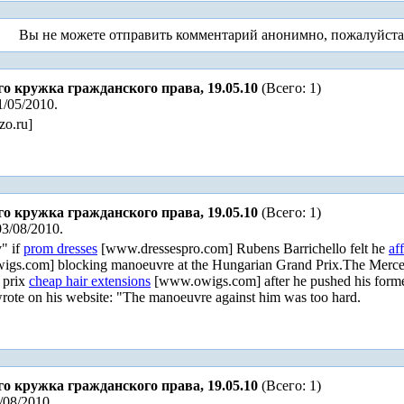
Вы не можете отправить комментарий анонимно, пожалуйст
го кружка гражданского права, 19.05.10
(Всего: 1)
1/05/2010.
zo.ru]
го кружка гражданского права, 19.05.10
(Всего: 1)
3/08/2010.
" if
prom dresses
[www.dressespro.com] Rubens Barrichello felt he
af
gs.com] blocking manoeuvre at the Hungarian Grand Prix.The Merced
d prix
cheap hair extensions
[www.owigs.com] after he pushed his former
te on his website: "The manoeuvre against him was too hard.
го кружка гражданского права, 19.05.10
(Всего: 1)
/08/2010.