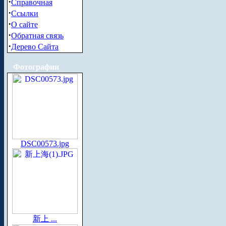
·
Справочная
·
Ссылки
·
О сайте
·
Обратная связь
·
Дерево Сайта
Фотографии
DSC00573.jpg
新上 ...