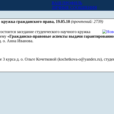
ВАШ ПРОФИЛЬ
Х
ЛИЧНЫЕ СООБЩЕНИЯ
о кружка гражданского права, 19.05.10
(прочтений: 2739)
 состоится заседание студенческого научного кружка
тему
«Гражданско-правовые аспекты выдачи гарантированног
. о. Анна Иванова.
 3 курса д. о. Ольге Кочетковой (
kochetkova-o@yandex.ru
), студ