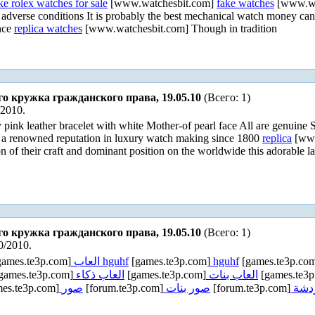
ke rolex watches for sale
[www.watchesbit.com]
fake watches
[www.wat
y adverse conditions It is probably the best mechanical watch money c
ance
replica watches
[www.watchesbit.com] Though in tradition
го кружка гражданского права, 19.05.10
(Всего: 1)
/2010.
pink leather bracelet with white Mother-of pearl face All are genuine
 a renowned reputation in luxury watch making since 1800
replica
[ww
of their craft and dominant position on the worldwide this adorable ladie
го кружка гражданского права, 19.05.10
(Всего: 1)
0/2010.
ames.te3p.com]
العاب hguhf
[games.te3p.com]
hguhf
[games.te3p.co
games.te3p.com]
العاب ذكاء
[games.te3p.com]
العاب بنات
[games.te3p
es.te3p.com]
صور
[forum.te3p.com]
صور بنات
[forum.te3p.com]
دشة