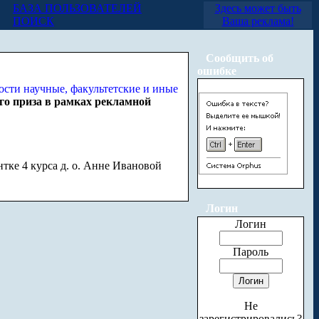
БАЗА ПОЛЬЗОВАТЕЛЕЙ
Здесь может быть
ПОИСК
Ваша реклама!
Сообщить об
ошибке
о приза в рамках рекламной
ентке 4 курса д. о. Анне Ивановой
Логин
Логин
Пароль
Не
зарегистрировались?