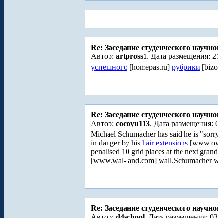
Re: Заседание студенческого научно
Автор:
artpross1
. Дата размещения: 2
успешного
[homepas.ru]
рубрики
[bizo
Re: Заседание студенческого научно
Автор:
cocoyu113
. Дата размещения: 0
Michael Schumacher has said he is "sorry
in danger by his
hair extensions
[www.owi
penalised 10 grid places at the next gran
[www.wal-land.com] wall.Schumacher wro
Re: Заседание студенческого научно
Автор:
d4school
. Дата размещения: 03