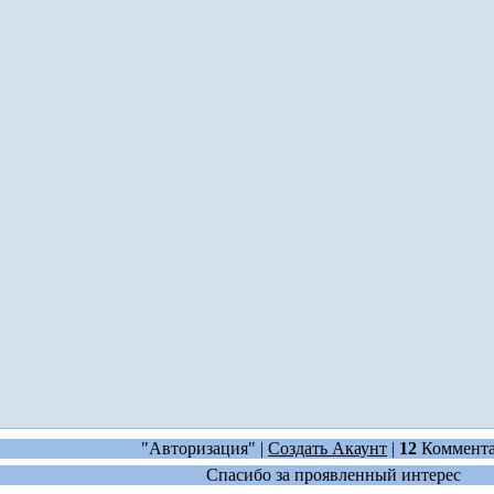
"Авторизация" |
Создать Акаунт
|
12
Коммент
Спасибо за проявленный интерес