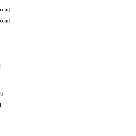
.com]
.com]
]
m]
]