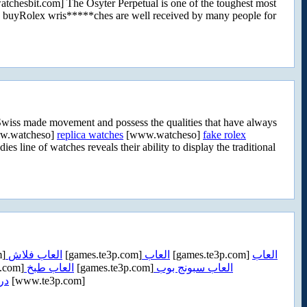
chesbit.com] The Osyter Perpetual is one of the toughest most
an buyRolex wris*****ches are well received by many people for
 Swiss made movement and possess the qualities that have always
w.watcheso]
replica watches
[www.watcheso]
fake rolex
s line of watches reveals their ability to display the traditional
m]
العاب فلاش
[games.te3p.com]
العاب
[games.te3p.com]
العاب
.com]
العاب طبخ
[games.te3p.com]
العاب سبونج بوب
در
[www.te3p.com]