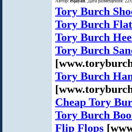
Автор:
esjayan
. Дата размещения: 22/
Tory Burch Sho
Tory Burch Flat
Tory Burch Hee
Tory Burch San
[www.toryburc
Tory Burch Ha
[www.toryburc
Cheap Tory Bu
Tory Burch Boo
Flip Flops
[www.