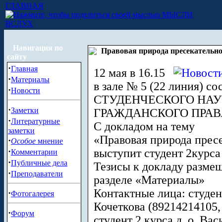
ГЛАВНАЯ
МЫСЛИ
ВСЛУХ
Навигация по
Правовая природа пресекательно
сайту
·
Главная
12 мая в 16.15
·
Материалы
в зале № 5 (22 линия) со
·
Новости
СТУДЕНЧЕСКОГО НА
·
Заметки
ГРАЖДАНСКОГО ПРАВ
·
Литературные
С докладом на тему
заметки
«Правовая природа пресе
·
Особое
мнение
·
выступит студент 2курс
Комментарии
·
Публичные дела
Тезисы к докладу размеще
·
Преподаватели
разделе «Материалы»
Контактные лица: студент
·
Фотогалерея
Кочеткова (89214214105
·
Форум
студент 2 курса д. о. Ва