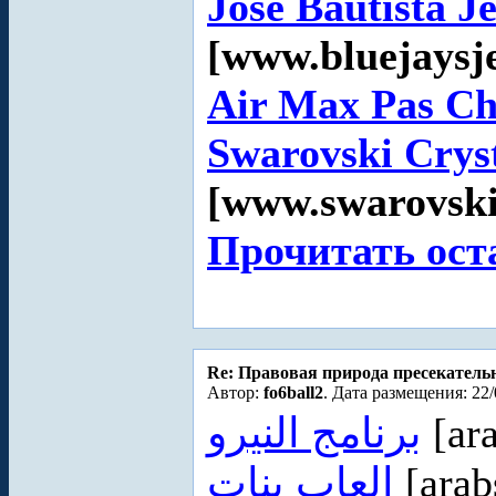
Jose Bautista J
[www.bluejaysje
Air Max Pas Ch
Swarovski Cryst
[www.swarovski
Прочитать ост
Re: Правовая природа пресекатель
Автор:
fo6ball2
. Дата размещения: 22/
برنامج النيرو
[ara
العاب بنات
[arab