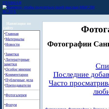
ГЛАВНАЯ
МЫСЛИ
ВСЛУХ
Навигация по
Фотог
сайту
·
Главная
·
Материалы
Фотографии Санк
·
Новости
·
Заметки
·
Литературные
Спи
заметки
·
Особое
мнение
Последние доба
·
Комментарии
·
Публичные дела
Часто просматри
·
Преподаватели
люб
·
Фотогалерея
·
Форум