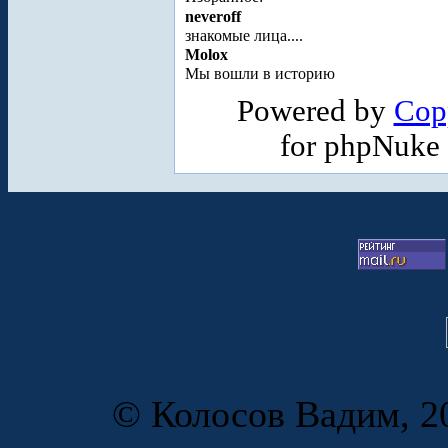
neveroff
знакомые лица....
Molox
Мы вошли в историю
Powered by
Cop
for phpNuke
© Колосов Вадим, 20