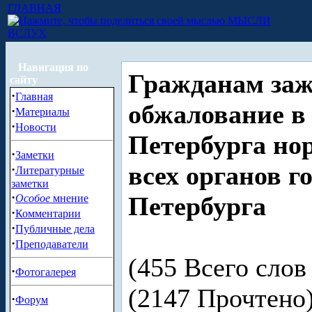
ГЛАВНАЯ
МЫСЛИ
ВСЛУХ
Навигация по
Гражданам заж
сайту
·
Главная
обжалование в
·
Материалы
·
Новости
Петербурга но
·
Заметки
всех органов г
·
Литературные
заметки
·
Петербурга
Особое
мнение
·
Комментарии
·
Публичные дела
·
Преподаватели
(455 Всего слов 
·
Фотогалерея
(2147 Прочтен
·
Форум