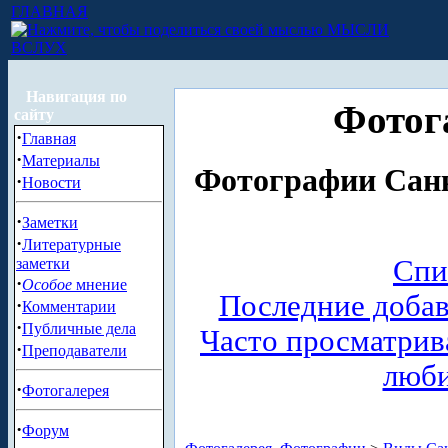
ГЛАВНАЯ
МЫСЛИ
ВСЛУХ
Навигация по
Фотог
сайту
·
Главная
·
Материалы
Фотографии Санк
·
Новости
·
Заметки
·
Литературные
Спи
заметки
·
Особое
мнение
Последние доба
·
Комментарии
·
Публичные дела
Часто просматри
·
Преподаватели
люб
·
Фотогалерея
·
Форум