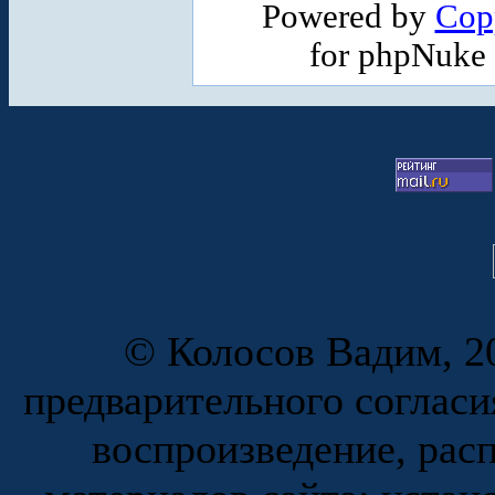
Powered by
Cop
for phpNuke
© Колосов Вадим, 20
предварительного согласи
воспроизведение, рас