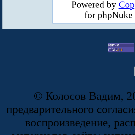
Powered by
Cop
for phpNuke
© Колосов Вадим, 20
предварительного согласи
воспроизведение, рас