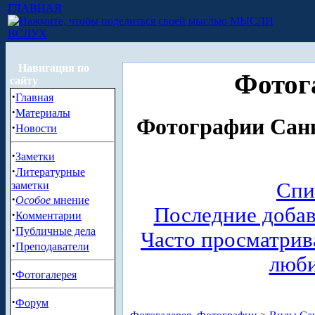
ГЛАВНАЯ
МЫСЛИ
ВСЛУХ
Навигация по
Фотог
сайту
·
Главная
·
Материалы
Фотографии Санк
·
Новости
·
Заметки
·
Литературные
Спи
заметки
·
Особое
мнение
Последние доба
·
Комментарии
·
Публичные дела
Часто просматри
·
Преподаватели
люб
·
Фотогалерея
·
Форум