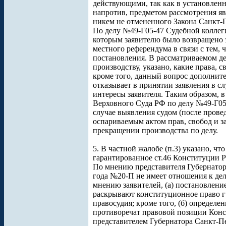
действующими, так как в установленн
напротив, предметом рассмотрения яв
никем не отмененного Закона Санкт-
По делу №49-Г05-47 Судебной коллег
которым заявителю было возвращено 
местного референдума в связи с тем, 
постановления. В рассматриваемом де
производству, указано, какие права, 
кроме того, данный вопрос дополнител
отказывает в принятии заявления в сл
интересы заявителя. Таким образом, 
Верховного Суда РФ по делу №49-Г05
случае выявления судом (после прове
оспариваемым актом прав, свобод и за
прекращении производства по делу.
5. В частной жалобе (п.3) указано, ч
гарантированное ст.46 Конституции Р
По мнению представителя Губернатора
года №20-П не имеет отношения к дел
мнению заявителей, (а) постановлен
раскрывают конституционное право гр
правосудия; кроме того, (б) определе
противоречат правовой позиции Конс
представителем Губернатора Санкт-Пе