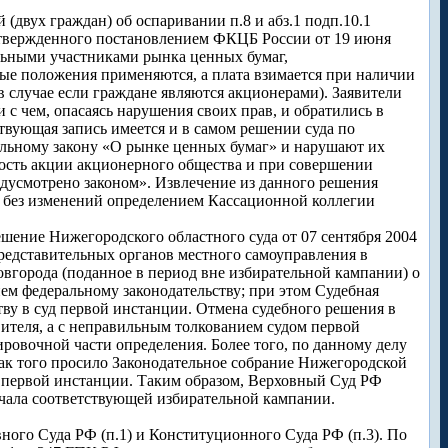
вух граждан) об оспаривании п.8 и абз.1 подп.10.1
утвержденного постановлением ФКЦБ России от 19 июня
льными участниками рынка ценных бумаг,
ые положения применяются, а плата взимается при наличии
 случае если граждане являются акционерами). Заявители
 с чем, опасаясь нарушения своих прав, и обратились в
твующая запись имеется и в самом решении суда по
льному закону «О рынке ценных бумаг» и нарушают их
ность акции акционерного общества и при совершении
едусмотрено законом». Извлечение из данного решения
о без изменений определением Кассационной коллегии
шение Нижегородского областного суда от 07 сентября 2004
редставительных органов местного самоуправления в
города (поданное в период вне избирательной кампании) о
ем федеральному законодательству; при этом Судебная
ву в суд первой инстанции. Отмена судебного решения в
вителя, а с неправильным толкованием судом первой
ровочной части определения. Более того, по данному делу
как того просило Законодательное собрание Нижегородской
уд первой инстанции. Таким образом, Верховный Суд РФ
ачала соответствующей избирательной кампании.
вного Суда РФ (п.1) и Конституционного Суда РФ (п.3). По