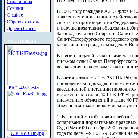
ПИСЬМЕННЫЕ ОБЪЯСНЕНИЯ
·
Справочная
·
Ссылки
В 2005 году граждане А.Н. Орлов и Е
·
О сайте
заявлением о признании недействующ
·
Обратная связь
связи с их противоречием Федеральн
·
и нарушением таким образом их избир
Дерево Сайта
Законодательного Собрания Санкт-Пет
Санкт-Петербургского городского суд
Фотографии
коллегией по гражданским делам Верх
В связи с подачей заявителями частн
письмом судьи Санкт-Петербургского 
возражения по которым заявители пр
В соответствии с ч.1 ст.35 ГПК РФ, л
приводить свои доводы по всем возник
PICT4287resize. ...
кассационной инстанции проводится п
изложенных в главе 40 ГПК РФ «Прои
письменных объяснений в главе 40 Г
объяснения к материалам дела и учес
1. В частной жалобе заявителей (п.1,
оспаривании нормативных правовых а
Суда РФ от 09 сентября 2002 года по
Ole_Ko-61th.jpg
года по делу №9-Г04-29. Ссылки на у