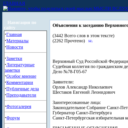
ГЛАВНАЯ
МЫСЛИ ВСЛУ
Навигация по
Объяснения к заседанию Верховного 
сайту
·
Главная
(3442 Всего слов в этом тексте)
·
Материалы
(2262 Прочтено)
·
Новости
·
Заметки
Верховный Суд Российской Федерац
·
Литературные
Судебная коллегия по гражданским д
заметки
Дело №78-Г05-67
·
Особое
мнение
·
Заявители:
Комментарии
Орлов Александр Николаевич
·
Публичные дела
Шестаков Евгений Леонидович
·
Преподаватели
Заинтересованные лица:
·
Фотогалерея
Законодательное Собрание Санкт-Пет
Губернатор Санкт-Петербурга
·
Форум
Санкт-Петербургская избирательная 