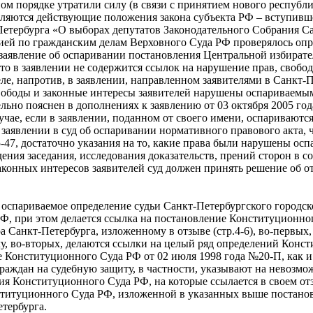
ом порядке утратили силу (в связи с принятием нового республи
ляются действующие положения закона субъекта РФ – вступившего
Петербурга «О выборах депутатов Законодательного Собрания Са
ией по гражданским делам Верховного Суда РФ проверялось опр
заявление об оспаривании постановления Центральной избират
что в заявлении не содержится ссылок на нарушение прав, свобо
ле, напротив, в заявлении, направленном заявителями в Санкт-
свободы и законные интересы заявителей нарушены оспариваемым 
ьно пояснен в дополнениях к заявлению от 03 октября 2005 года (
учае, если в заявлении, поданном от своего имени, оспариваютс
в заявлении в суд об оспаривании нормативного правового акта,
-47, достаточно указания на то, какие права были нарушены о
дения заседания, исследования доказательств, прений сторон в 
конных интересов заявителей суд должен принять решение об отк
то оспариваемое определение судьи Санкт-Петербургского городск
Ф, при этом делается ссылка на постановление Конституционно
 Санкт-Петербурга, изложенному в отзыве (стр.4-6), во-первых
у, во-вторых, делаются ссылки на целый ряд определений Конст
ие Конституционного Суда РФ от 02 июля 1998 года №20-П, как 
аждан на судебную защиту, в частности, указывают на невозмо
ния Конституционного Суда РФ, на которые ссылается в своем от
титуционного Суда РФ, изложенной в указанных выше постанов
тербурга.