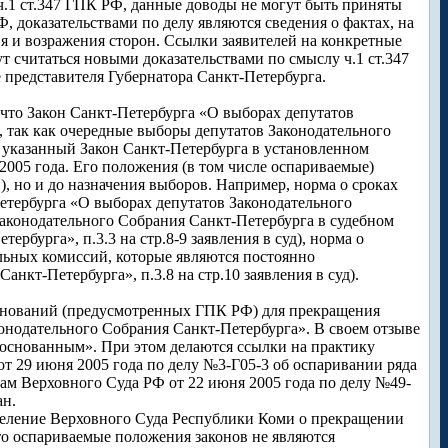
 ч.1 ст.347 ГПК РФ, данные доводы не могут быть приняты
Ф, доказательствами по делу являются сведения о фактах, на
я и возражения сторон. Ссылки заявителей на конкретные
 считаться новыми доказательствами по смыслу ч.1 ст.347
 представителя Губернатора Санкт-Петербурга.
, что Закон Санкт-Петербурга «О выборах депутатов
, так как очередные выборы депутатов Законодательного
), указанный Закон Санкт-Петербурга в установленном
м 2005 года. Его положения (в том числе оспариваемые)
, но и до назначения выборов. Например, норма о сроках
Петербурга «О выборах депутатов Законодательного
 Законодательного Собрания Санкт-Петербурга в судебном
рбурга», п.3.3 на стр.8-9 заявления в суд), норма о
льных комиссий, которые являются постоянно
нкт-Петербурга», п.3.8 на стр.10 заявления в суд).
 оснований (предусмотренных ГПК РФ) для прекращения
онодательного Собрания Санкт-Петербурга». В своем отзыве
боснованным». При этом делаются ссылки на практику
т 29 июня 2005 года по делу №3-Г05-3 об оспаривании ряда
ам Верховного Суда РФ от 22 июня 2005 года по делу №49-
ан.
деление Верховного Суда Республики Коми о прекращении
то оспариваемые положения законов не являются