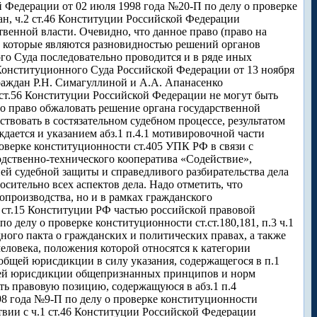
й Федерации от 02 июля 1998 года №20-П по делу о проверке
н, ч.2 ст.46 Конституции Российской Федерации
твенной власти. Очевидно, что данное право (право на
и, которые являются разновидностью решений органов
го Суда последовательно проводится и в ряде иных
Конституционного Суда Российской Федерации от 13 ноября
раждан Р.Н. Симагуллиной и А.А. Апанасенко
3 ст.56 Конституции Российской Федерации не могут быть
о право обжаловать решение органа государственной
аствовать в состязательном судебном процессе, результатом
дается и указанием абз.1 п.4.1 мотивировочной части
оверке конституционности ст.405 УПК РФ в связи с
одственно-технического кооператива «Содействие»,
ией судебной защиты и справедливого разбирательства дела
сительно всех аспектов дела. Надо отметить, что
опроизводства, но и в рамках гражданского
 ст.15 Конституции РФ частью российской правовой
о делу о проверке конституционности ст.ст.180,181, п.3 ч.1
ого пакта о гражданских и политических правах, а также
овека, положения которой относятся к категории
бщей юрисдикции в силу указания, содержащегося в п.1
бщей юрисдикции общепризнанных принципов и норм
ть правовую позицию, содержащуюся в абз.1 п.4
8 года №9-П по делу о проверке конституционности
твии с ч.1 ст.46 Конституции Российской Федерации