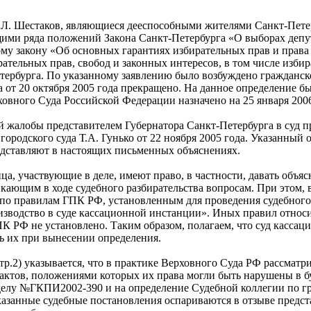
.Л. Шестаков, являющиеся дееспособными жителями Санкт-Петер
ими ряда положений Закона Санкт-Петербурга «О выборах депу
ому закону «Об основных гарантиях избирательных прав и права
ательных прав, свобод и законных интересов, в том числе изби
ербурга. По указанному заявлению было возбуждено гражданско
а от 20 октября 2005 года прекращено. На данное определение б
овного Суда Российской Федерации назначено на 25 января 2006
ой жалобы представителем Губернатора Санкт-Петербурга в суд 
городского суда Т.А. Гунько от 22 ноября 2005 года. Указанны
едставляют в настоящих письменных объяснениях.
ица, участвующие в деле, имеют право, в частности, давать объяс
ающим в ходе судебного разбирательства вопросам. При этом, в 
о правилам ГПК РФ, установленным для проведения судебного з
зводство в суде кассационной инстанции». Иных правил относи
ПК РФ не установлено. Таким образом, полагаем, что суд касс
ть их при вынесении определения.
 стр.2) указывается, что в практике Верховного Суда РФ рассмат
ктов, положениями которых их права могли быть нарушены в б
 делу №ГКПИ2002-390 и на определение Судебной коллегии по г
казанные судебные постановления оспариваются в отзыве предст