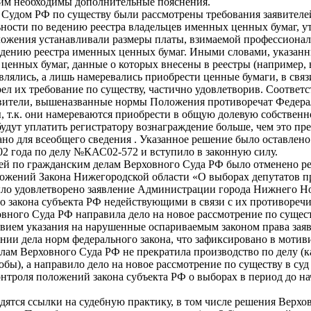
 этим необходимы дополнительные пояснения.
дом РФ по существу были рассмотрены требования заявителей (д
ности по ведению реестра владельцев именных ценных бумаг, 
ожения устанавливали размеры платы, взимаемой профессиона
дению реестра именных ценных бумаг. Иными словами, указанн
енных бумаг, данные о которых внесены в реестры (например, в
лялись, а лишь намеревались приобрести ценные бумаги, в связи
л их требование по существу, частично удовлетворив. Соответс
явители, вышеназванные нормы Положения противоречат Федера
, т.к. они намереваются приобрести в общую долевую собствен
дут уплатить регистратору вознаграждение больше, чем это пр
но для всеобщего сведения . Указанное решение было оставлен
02 года по делу №КАС02-572 и вступило в законную силу.
ей по гражданским делам Верховного Суда РФ было отменено ре
оложений Закона Нижегородской области «О выборах депутатов п
ло удовлетворено заявление Администрации города Нижнего Нов
 закона субъекта РФ недействующими в связи с их противоречи
вного Суда РФ направила дело на новое рассмотрение по сущест
ствием указания на нарушенные оспариваемым законом права зая
и дела норм федерального закона, что зафиксировано в мотиви
лам Верховного Суда РФ не прекратила производство по делу (
обы), а направило дело на новое рассмотрение по существу в с
нтроля положений закона субъекта РФ о выборах в период до н
одятся ссылки на судебную практику, в том числе решения Верхо