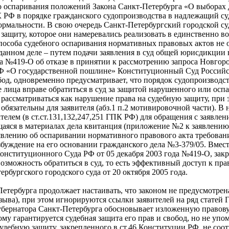
о оспаривания положений Закона Санкт-Петербурга «О выборах 
ПК РФ в порядке гражданского судопроизводства в надлежащий 
ормальности. В свою очередь Санкт-Петербургский городской с
защиту, которое они намеревались реализовать в единственно 
особа судебного оспаривания нормативных правовых актов не оз
данном деле – путем подачи заявления в суд общей юрисдикции 
да №419-О об отказе в принятии к рассмотрению запроса Новго
а РФ «О государственной пошлине» Конституционный Суд Россий
од, одновременно предусматривает, что порядок судопроизводс
е лица вправе обратиться в суд за защитой нарушенного или осп
 рассматриваться как нарушение права на судебную защиту, при 
обязательны для заявителя (абз.1 п.2 мотивировочной части). В
лем (в ст.ст.131,132,247,251 ГПК РФ) для обращения с заявлени
аяся в материалах дела квитанция (приложение №2 к заявлению
явлению об оспаривании нормативного правового акта требовани
уждение на его основании гражданского дела №3-379/05. Вместе с
онституционного Суда РФ от 05 декабря 2003 года №419-О, зак
озможность обратиться в суд, то есть эффективный доступ к пр
бургского городского суда от 20 октября 2005 года.
Петербурга продолжает настаивать, что законом не предусмотрен
тзыва), при этом игнорируются ссылки заявителей на ряд статей 
Губернатора Санкт-Петербурга обосновывает изложенную правов
дому гарантируется судебная защита его прав и свобод, но не упо
судебную защиту, закрепленного в ст.46 Конституции РФ, не со