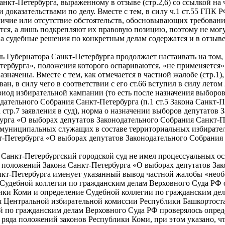
нкт-Петербурга, выраженному в отзыве (стр.2,6) со ссылкой на
 доказательствами по делу. Вместе с тем, в силу ч.1 ст.55 ГПК Р
личие или отсутствие обстоятельств, обосновывающих требовани
ся, а лишь подкрепляют их правовую позицию, поэтому не могут
а судебные решения по конкретным делам содержатся и в отзыве
ель Губернатора Санкт-Петербурга продолжает настаивать на том
ербурга», положения которого оспариваются, «не применяется»
значены. Вместе с тем, как отмечается в частной жалобе (стр.1
ан, в силу чего в соответствии с его ст.66 вступил в силу лето
иод избирательной кампании (то есть после назначения выборов)
дательного Собрания Санкт-Петербурга (п.1 ст.5 Закона Санкт-
 стр.7 заявления в суд), норма о назначении выборов депутатов
бурга «О выборах депутатов Законодательного Собрания Санкт-Пете
 муниципальных служащих в составе территориальных избирате
-Петербурга «О выборах депутатов Законодательного Собрания Са
что Санкт-Петербургский городской суд не имел процессуальных
и положений Закона Санкт-Петербурга «О выборах депутатов Зак
Санкт-Петербурга именует указанный вывод частной жалобы «нео
Судебной коллегии по гражданским делам Верховного Суда РФ о
ики Коми и определение Судебной коллегии по гражданским дел
я Центральной избирательной комиссии Республики Башкортост
й по гражданским делам Верховного Суда РФ проверялось опре
 ряда положений законов Республики Коми, при этом указано, ч