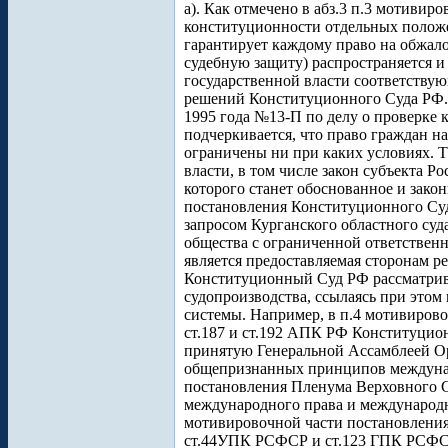
а). Как отмечено в абз.3 п.3 мотиви
конституционности отдельных положе
гарантирует каждому право на обжало
судебную защиту) распространяется и
государственной власти соответствую
решений Конституционного Суда РФ. 
1995 года №13-П по делу о проверке
подчеркивается, что право граждан н
ограничены ни при каких условиях. 
власти, в том числе закон субъекта Ро
которого станет обоснованное и зако
постановления Конституционного Суда
запросом Курганского областного суд
общества с ограниченной ответственн
является предоставляемая сторонам ре
Конституционный Суд РФ рассматривал
судопроизводства, ссылаясь при это
системы. Например, в п.4 мотивировоч
ст.187 и ст.192 АПК РФ Конституцион
принятую Генеральной Ассамблеей О
общепризнанных принципов междунаро
постановления Пленума Верховного 
международного права и международн
мотивировочной части постановления
ст.44УПК РСФСР и ст.123 ГПК РСФСР в