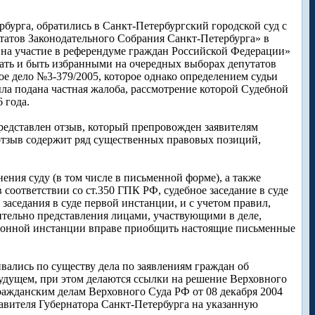
бурга, обратились в Санкт-Петербургский городской суд с
татов Законодательного Собрания Санкт-Петербурга» в
 на участие в референдуме граждан Российской Федерации»
рать и быть избранными на очередных выборах депутатов
е дело №3-379/2005, которое однако определением судьи
ыла подана частная жалоба, рассмотрение которой Судебной
 года.
представлен отзыв, который препровожден заявителям
й отзыв содержит ряд существенных правовых позиций,
нения суду (в том числе в письменной форме), а также
соответствии со ст.350 ГПК РФ, судебное заседание в суде
аседания в суде первой инстанции, и с учетом правил,
тельно представления лицами, участвующими в деле,
ационной инстанции вправе приобщить настоящие письменные
ривались по существу дела по заявлениям граждан об
удущем, при этом делаются ссылки на решение Верховного
ражданским делам Верховного Суда РФ от 08 декабря 2004
авителя Губернатора Санкт-Петербурга на указанную