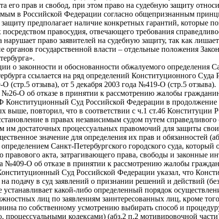
та его прав и свобод, при этом право на судебную защиту отно
емым в Российской Федерации согласно общепризнанным принци
защиту предполагает наличие конкретных гарантий, которые поз
 посредством правосудия, отвечающего требования справедливо
а нарушает право заявителей на судебную защиту, так как лиша
е органов государственной власти – отдельные положения Зако
тербурга».
ции о законности и обоснованности обжалуемого определения Сан
ербурга ссылается на ряд определений Конституционного Суда Р
-О (стр.5 отзыва), от 5 декабря 2003 года №419-О (стр.5 отзыва).
да №26-О об отказе в принятии к рассмотрению жалобы граждан
ПК РФ Конституционный Суд Российской Федерации в продолжение
ых выше, повторил, что в соответствии с ч.1 ст.46 Конституции
осстановление в правах независимым судом путем справедливого 
ем им достаточных процессуальных правомочий для защиты свои
щественное значение для определения их прав и обязанностей (а
определением Санкт-Петербургского городского суда, который о
 правового акта, затрагивающего права, свободы и законные инт
да №409-О об отказе в принятии к рассмотрению жалобы гражда
РФ Конституционный Суд Российской Федерации указал, что Конст
е на подачу в суд заявлений о признании решений и действий (б
е устанавливает какой-либо определенный порядок осуществлени
лжностных лиц по заявлениям заинтересованных лиц, кроме того
анина по собственному усмотрению выбирать способ и процедур
, процессуальными кодексами) (абз.2 п.2 мотивировочной части)