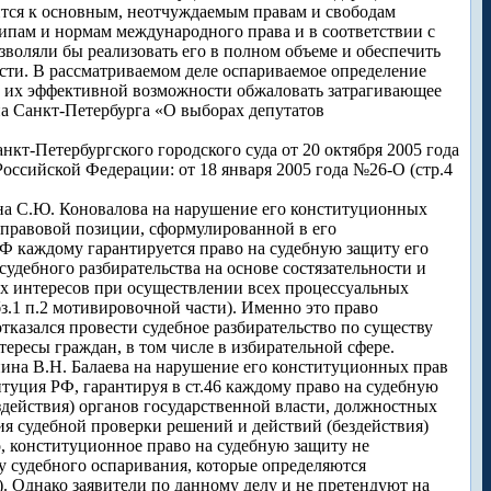
сится к основным, неотчуждаемым правам и свободам
пам и нормам международного права и в соответствии с
воляли бы реализовать его в полном объеме и обеспечить
сти. В рассматриваемом деле оспариваемое определение
ет их эффективной возможности обжаловать затрагивающее
на Санкт-Петербурга «О выборах депутатов
кт-Петербургского городского суда от 20 октября 2005 года
оссийской Федерации: от 18 января 2005 года №26-О (стр.4
ина С.Ю. Коновалова на нарушение его конституционных
 правовой позиции, сформулированной в его
 РФ каждому гарантируется право на судебную защиту его
судебного разбирательства на основе состязательности и
х интересов при осуществлении всех процессуальных
бз.1 п.2 мотивировочной части). Именно это право
тказался провести судебное разбирательство по существу
ересы граждан, в том числе в избирательной сфере.
нина В.Н. Балаева на нарушение его конституционных прав
итуция РФ, гарантируя в ст.46 каждому право на судебную
ездействия) органов государственной власти, должностных
я судебной проверки решений и действий (бездействия)
, конституционное право на судебную защиту не
у судебного оспаривания, которые определяются
. Однако заявители по данному делу и не претендуют на