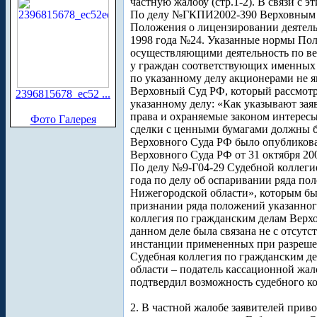
частную жалобу (стр.1-2). В связи с
По делу №ГКПИ2002-390 Верховным Су
Положения о лицензировании деятель
1998 года №24. Указанные нормы Пол
осуществляющими деятельность по ве
у граждан соответствующих именных ц
по указанному делу акционерами не яв
Верховный Суд РФ, который рассмотре
2396815678_ec52 ...
указанному делу: «Как указывают за
права и охраняемые законом интересы
Фото Галерея
сделки с ценными бумагами должны бу
Верховного Суда РФ было опубликова
Верховного Суда РФ от 31 октября 20
По делу №9-Г04-29 Судебной коллеги
года по делу об оспаривании ряда п
Нижегородской области», которым бы
признании ряда положений указанного
коллегия по гражданским делам Верхо
данном деле была связана не с отсут
инстанции примененных при разрешени
Судебная коллегия по гражданским де
области – податель кассационной жал
подтвердил возможность судебного ко
2. В частной жалобе заявителей прив