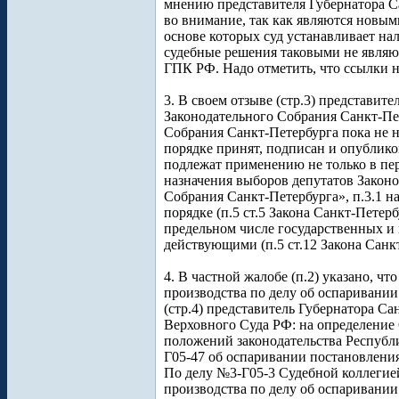
мнению представителя Губернатора Са
во внимание, так как являются новыми
основе которых суд устанавливает на
судебные решения таковыми не являют
ГПК РФ. Надо отметить, что ссылки н
3. В своем отзыве (стр.3) представит
Законодательного Собрания Санкт-Пет
Собрания Санкт-Петербурга пока не на
порядке принят, подписан и опубликов
подлежат применению не только в пер
назначения выборов депутатов Законо
Собрания Санкт-Петербурга», п.3.1 на
порядке (п.5 ст.5 Закона Санкт-Петер
предельном числе государственных и
действующими (п.5 ст.12 Закона Санкт
4. В частной жалобе (п.2) указано, 
производства по делу об оспаривани
(стр.4) представитель Губернатора 
Верховного Суда РФ: на определение 
положений законодательства Республ
Г05-47 об оспаривании постановлени
По делу №3-Г05-3 Судебной коллегие
производства по делу об оспаривании