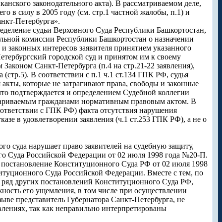
канского законодательного акта). В рассматриваемом деле,
 в силу в 2005 году (см. стр.1 частной жалобы, п.1) и
нкт-Петербурга».
еделение судьи Верховного Суда Республики Башкортостан,
ельной комиссии Республики Башкортостан о назначении
д и законных интересов заявителя принятием указанного
Петербургский городской суд и принятом им к своему
Законом Санкт-Петербурга (п.4 на стр.21-22 заявления),
стр.5). В соответствии с п.1 ч.1 ст.134 ГПК РФ, судья
я акты, которые не затрагивают права, свободы и законные
 что подтверждается и определением Судебной коллегии
спариваемым гражданами нормативным правовым актом. В
соответствии с ГПК РФ) факта отсутствия нарушения
азе в удовлетворении заявления (ч.1 ст.253 ГПК РФ), а не о
ого суда нарушает право заявителей на судебную защиту,
го Суда Российской Федерации от 02 июля 1998 года №20-П.
, постановление Конституционного Суда РФ от 02 июля 1998
итуционного Суда Российской Федерации. Вместе с тем, по
и ряд других постановлений Конституционного Суда РФ,
жность его ущемления, в том числе при осуществлении
зыве представитель Губернатора Санкт-Петербурга, не
лениях, так как неправильно интерпретированы