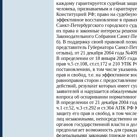
каждому гарантируется судебная защи
человека, признаваемым и гарантиру
Конституцией РФ; право на судебную 
эффективное восстановление в правах
Санкт-Петербургского городского суд
их права и законные интересы решени
Законодательного Собрания Санкт-Пе
б). В поддержку своей правовой пози
представитель Губернатора Санкт-Пет
отзыва), от 21 декабря 2004 года №409
В определении от 18 января 2005 го
прав ч.5 ст.108, ст.ст.172 и 210 У
постановлениях, в том числе указанн
прав и свобод, т.е. на эффективное в
равноправия сторон с предоставлени
действий, результат которых имеет су
заявителей и нарушается обжалуемым 
вопроса об оспаривании нормативного
В определении от 21 декабря 2004 го
ч.1 ст.52, ч.3 ст.292 и ст.304 АПК 
защиту его прав и свобод, в том числ
лиц незаконными, непосредственно н
органов государственной власти и до
предполагает возможность для гражд
федеральными законами (прежде всего