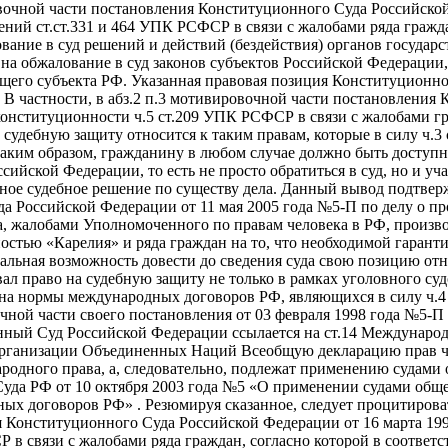
ровочной части постановления Конституционного Суда Российско
ний ст.ст.331 и 464 УПК РСФСР в связи с жалобами ряда гражда
вание в суд решений и действий (бездействия) органов государс
 на обжалование в суд законов субъектов Российской Федераци
щего субъекта РФ. Указанная правовая позиция Конституционно
В частности, в абз.2 п.3 мотивировочной части постановления 
 конституционности ч.5 ст.209 УПК РСФСР в связи с жалобами г
а судебную защиту относится к таким правам, которые в силу ч.
Таким образом, гражданину в любом случае должно быть доступн
ссийской Федерации, то есть не просто обратиться в суд, но и уч
нное судебное решение по существу дела. Данный вывод подтверж
 Российской Федерации от 11 мая 2005 года №5-П по делу о пр
а, жалобами Уполномоченного по правам человека в РФ, произв
остью «Карелия» и ряда граждан на то, что необходимой гарант
альная возможность довести до сведения суда свою позицию отно
 право на судебную защиту не только в рамках уголовного суд
м на нормы международных договоров РФ, являющихся в силу ч.4
ной части своего постановления от 03 февраля 1998 года №5-П п
ный Суд Российской Федерации ссылается на ст.14 Международн
рганизации Объединенных Наций Всеобщую декларацию прав чел
дного права, а, следовательно, подлежат применению судами о
Суда РФ от 10 октября 2003 года №5 «О применении судами о
ых договоров РФ» . Резюмируя сказанное, следует процитирова
 Конституционного Суда Российской Федерации от 16 марта 199
 связи с жалобами ряда граждан, согласно которой в соответс