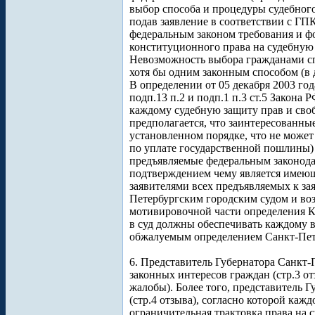
выбор способа и процедуры судебног
подав заявление в соответствии с Г
федеральным законом требования и ф
конституционного права на судебную 
Невозможность выбора гражданами сп
хотя бы одним законным способом (в 
В определении от 05 декабря 2003 го
подп.13 п.2 и подп.1 п.3 ст.5 Закон
каждому судебную защиту прав и своб
предполагается, что заинтересованны
установленном порядке, что не может
по уплате государственной пошлины) 
предъявляемые федеральным законодате
подтверждением чему является имеющ
заявителями всех предъявляемых к за
Петербургским городским судом и возб
мотивировочной части определения К
в суд должны обеспечивать каждому в
обжалуемым определением Санкт-Петер
6. Представитель Губернатора Санкт-
законных интересов граждан (стр.3 о
жалобы). Более того, представитель 
(стр.4 отзыва), согласно которой каж
ограничительная трактовка права на 