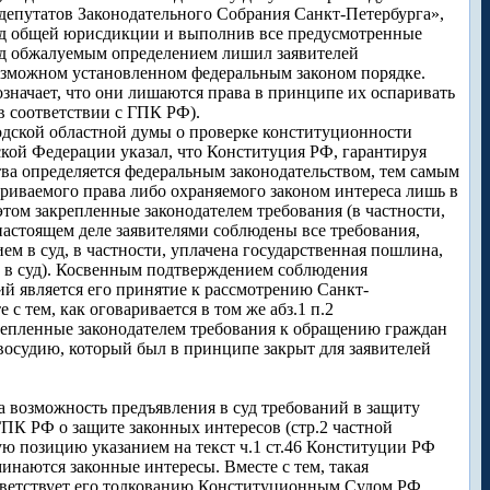
депутатов Законодательного Собрания Санкт-Петербурга»,
суд общей юрисдикции и выполнив все предусмотренные
уд обжалуемым определением лишил заявителей
возможном установленном федеральным законом порядке.
начает, что они лишаются права в принципе их оспаривать
в соответствии с ГПК РФ).
родской областной думы о проверке конституционности
ской Федерации указал, что Конституция РФ, гарантируя
тва определяется федеральным законодательством, тем самым
ариваемого права либо охраняемого законом интереса лишь в
этом закрепленные законодателем требования (в частности,
 настоящем деле заявителями соблюдены все требования,
ем в суд, в частности, уплачена государственная пошлина,
 в суд). Косвенным подтверждением соблюдения
й является его принятие к рассмотрению Санкт-
 тем, как оговаривается в том же абз.1 п.2
репленные законодателем требования к обращению граждан
авосудию, который был в принципе закрыт для заявителей
а возможность предъявления в суд требований в защиту
ГПК РФ о защите законных интересов (стр.2 частной
ую позицию указанием на текст ч.1 ст.46 Конституции РФ
минаются законные интересы. Вместе с тем, такая
ответствует его толкованию Конституционным Судом РФ.