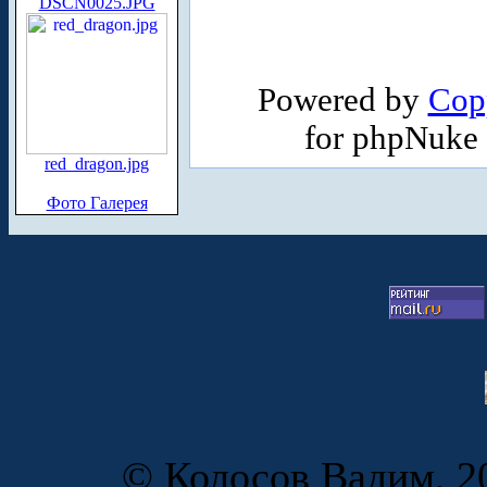
DSCN0025.JPG
Powered by
Cop
for phpNuke
red_dragon.jpg
Фото Галерея
© Колосов Вадим, 20