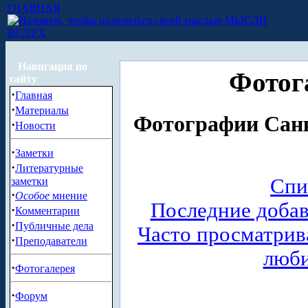
ГЛАВНАЯ
МЫСЛИ
ВСЛУХ
Навигация по
Фотог
сайту
·
Главная
·
Материалы
Фотографии Санк
·
Новости
·
Заметки
·
Литературные
Спи
заметки
·
Особое
мнение
Последние доба
·
Комментарии
·
Публичные дела
Часто просматри
·
Преподаватели
люб
·
Фотогалерея
·
Форум