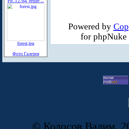
PICT2784_resize ...
Powered by
Cop
for phpNuke
forest.jpg
Фото Галерея
© Колосов Вадим, 20