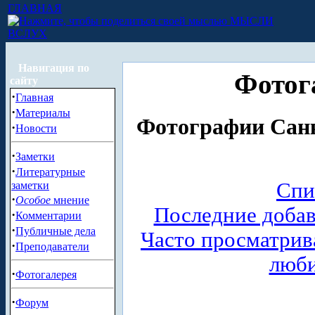
ГЛАВНАЯ
МЫСЛИ
ВСЛУХ
Навигация по
Фотог
сайту
·
Главная
·
Материалы
Фотографии Санк
·
Новости
·
Заметки
·
Литературные
Спи
заметки
·
Особое
мнение
Последние доба
·
Комментарии
·
Публичные дела
Часто просматри
·
Преподаватели
люб
·
Фотогалерея
·
Форум