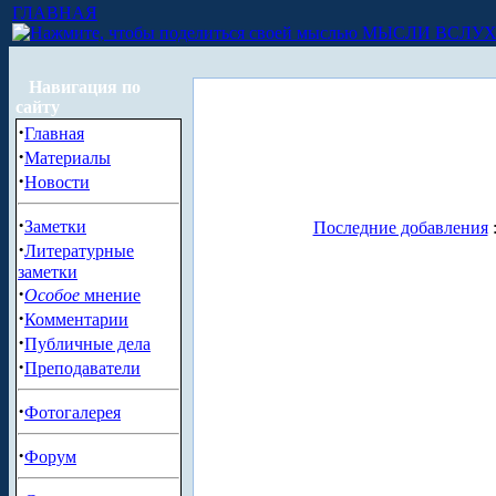
ГЛАВНАЯ
МЫСЛИ ВСЛУ
Навигация по
сайту
·
Главная
·
Материалы
·
Новости
·
Заметки
Последние добавления
·
Литературные
заметки
·
Особое
мнение
·
Комментарии
·
Публичные дела
·
Преподаватели
·
Фотогалерея
·
Форум