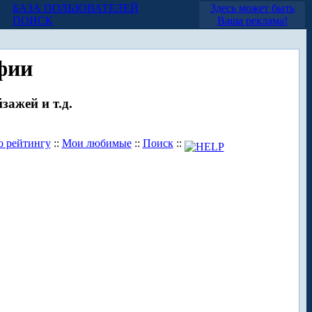
БАЗА ПОЛЬЗОВАТЕЛЕЙ
Здесь может быть
ПОИСК
Ваша реклама!
фии
зажей и т.д.
о рейтингу
::
Мои любимые
::
Поиск
::