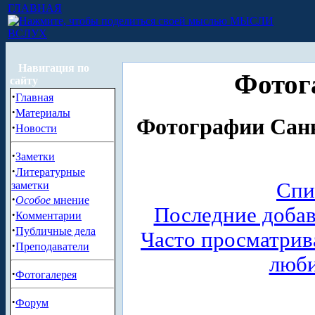
ГЛАВНАЯ
МЫСЛИ
ВСЛУХ
Навигация по
Фотог
сайту
·
Главная
·
Материалы
Фотографии Санк
·
Новости
·
Заметки
·
Литературные
Спи
заметки
·
Особое
мнение
Последние доба
·
Комментарии
·
Публичные дела
Часто просматри
·
Преподаватели
люб
·
Фотогалерея
·
Форум