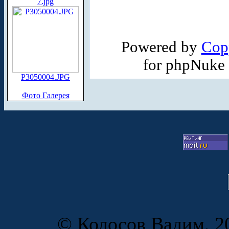
7.jpg
Powered by
Cop
for phpNuke
P3050004.JPG
Фото Галерея
© Колосов Вадим, 20