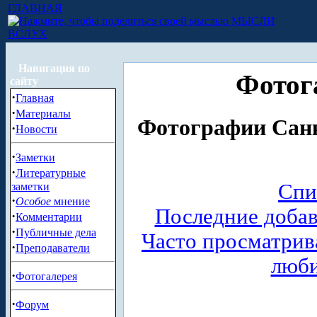
ГЛАВНАЯ
МЫСЛИ
ВСЛУХ
Навигация по
Фотог
сайту
·
Главная
·
Материалы
Фотографии Санк
·
Новости
·
Заметки
·
Литературные
Спи
заметки
·
Особое
мнение
Последние доба
·
Комментарии
·
Публичные дела
Часто просматри
·
Преподаватели
люб
·
Фотогалерея
·
Форум