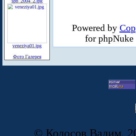
spb_2004_2.jpg
Powered by
Cop
for phpNuke
veneziya01.jpg
Фото Галерея
© Колосов Вадим, 20