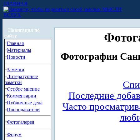
ГЛАВНАЯ
МЫСЛИ
ВСЛУХ
Навигация по
Фотог
сайту
·
Главная
·
Материалы
Фотографии Санк
·
Новости
·
Заметки
·
Литературные
Спи
заметки
·
Особое
мнение
Последние доба
·
Комментарии
·
Публичные дела
Часто просматри
·
Преподаватели
люб
·
Фотогалерея
·
Форум